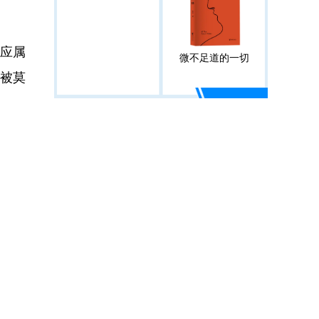
应属
微不足道的一切
球被莫