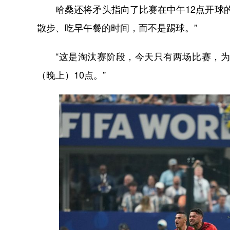
哈桑还将矛头指向了比赛在中午12点开球的
散步、吃早午餐的时间，而不是踢球。”
“这是淘汰赛阶段，今天只有两场比赛，为什
（晚上）10点。”