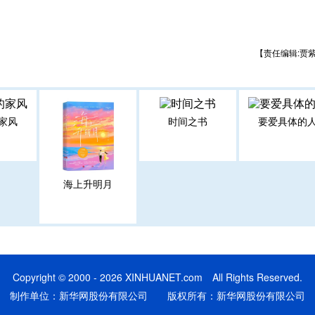
【责任编辑:贾
家风
时间之书
要爱具体的
海上升明月
Copyright © 2000 - 2026 XINHUANET.com All Rights Reserved.
制作单位：新华网股份有限公司 版权所有：新华网股份有限公司