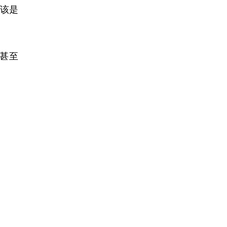
应该是
甚至