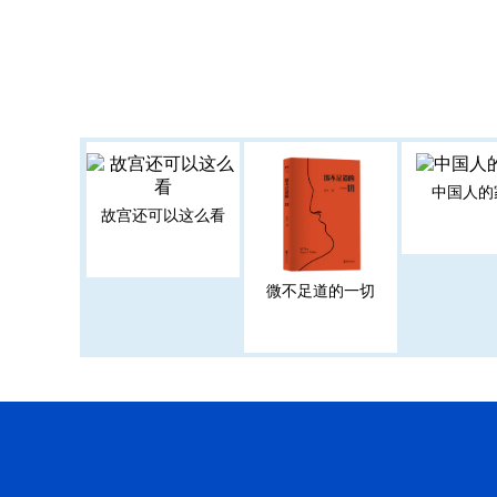
中国人的
故宫还可以这么看
微不足道的一切