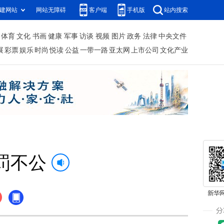
建网站
网站无障碍
客户端
手机版
站内搜索
体育
文化
书画
健康
军事
访谈
视频
图片
政务
法律
中央文件
展
彩票
娱乐
时尚
悦读
公益
一带一路
亚太网
上市公司
文化产业
罚不公