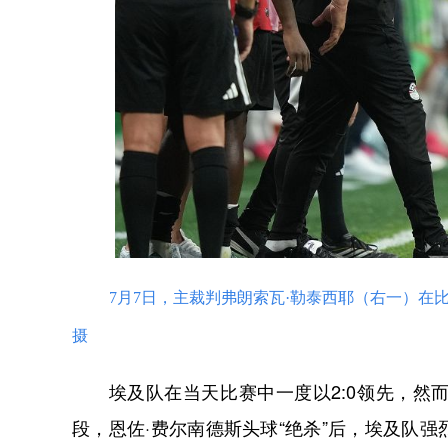
7月7日，主裁判弗朗索瓦·勒泰西耶（右一）在比
摄
埃及队在当天比赛中一度以2:0领先，然而
段，恩佐·费尔南德斯头球“绝杀”后，埃及队