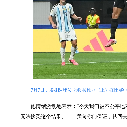
7月7日，埃及队球员拉米·拉比亚（上）在比赛中
他情绪激动地表示：“今天我们被不公平地对
无法接受这个结果。……我向你们保证，从回去