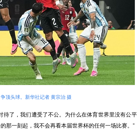
争顶头球。新华社记者 黄宗治 摄
待了，我们遭受了不公。为什么在体育世界里没有公平
的那一刻起，我不会再看本届世界杯的任何一场比赛。”