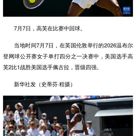
学术中国
乡村振兴
银龄
溯源中国
城市
旅游
能源
会展
7月7日，高芙在比赛中回球。
彩票
娱乐
时尚
悦读
当地时间7月7日，在英国伦敦举行的2026温布尔
公益
一带一路
亚太网
上市公司
登网球公开赛女子单打四分之一决赛中，美国选手高
文化产业
芙2比1战胜美国选手佩古拉，晋级四强。
新华社发（史蒂芬·程摄）
地方频道
北京
天津
河北
山西
辽宁
吉林
上海
江苏
浙江
安徽
福建
江西