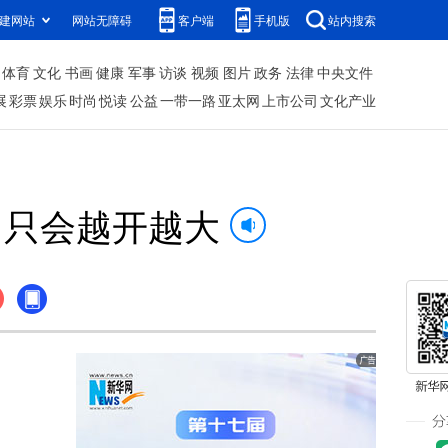
建网站
网站无障碍
客户端
手机版
站内搜索
体育
文化
书画
健康
军事
访谈
视频
图片
政务
法律
中央文件
展
彩票
娱乐
时尚
悦读
公益
一带一路
亚太网
上市公司
文化产业
门只会越开越大