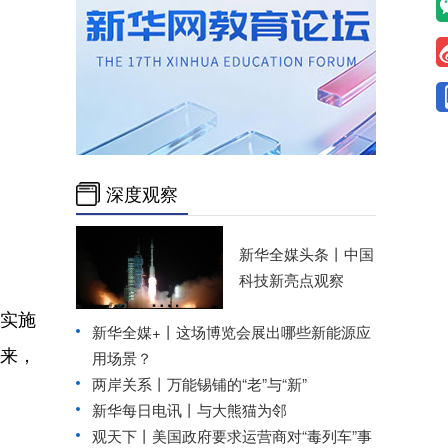
深度观察
新华全媒头条丨
中国
科技新亮点观察
入实施
新华全媒+丨
这场博览会展出哪些新能源应
未来，
用场景？
两岸关系丨
万能锡铺的“老”与“新”
新华每日电讯丨
与大熊猫为邻
观天下丨美国政府要求运营商对“毒列车”事