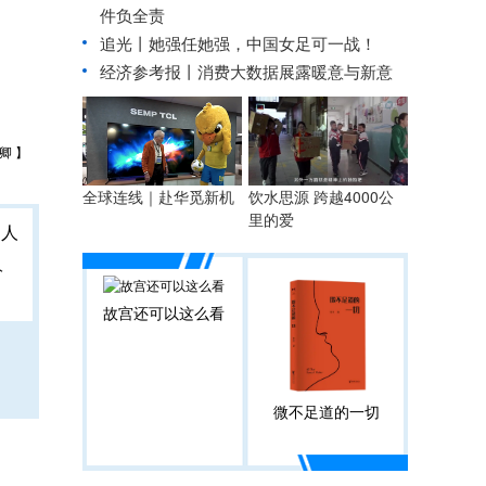
件负全责
追光丨
她强任她强，中国女足可一战！
经济参考报丨
消费大数据展露暖意与新意
卿 】
全球连线｜赴华觅新机
饮水思源 跨越4000公
里的爱
人
故宫还可以这么看
微不足道的一切