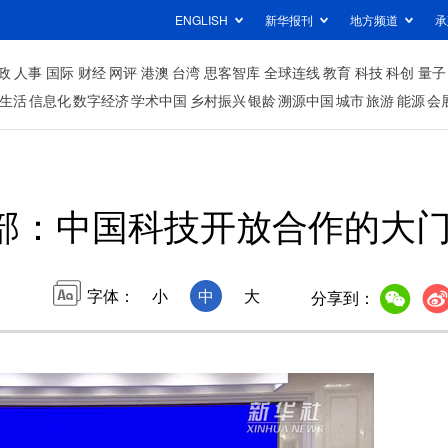
ENGLISH
新华报刊
地方频道
承
政
人事
国际
财经
网评
港澳
台湾
思客智库
全球连线
教育
科技
科创
量子
生活
信息化
数字经济
学术中国
乡村振兴
银龄
溯源中国
城市
旅游
能源
会
部：中国科技开放合作的大
字体：
小
中
大
分享到：