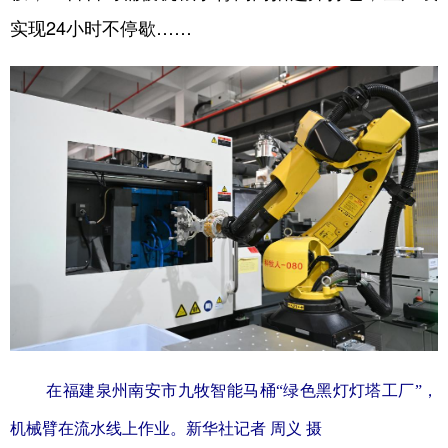
山东
河南
湖北
湖南
实现24小时不停歇……
广东
广西
海南
重庆
四川
贵州
云南
西藏
陕西
甘肃
青海
宁夏
新疆
内蒙古
黑龙江
多语种频道
English
Español
Français
عربى
Русский язык
日本語
한국어
Deutsch
Português
在福建泉州南安市九牧智能马桶“绿色黑灯灯塔工厂”，
机械臂在流水线上作业。新华社记者 周义 摄