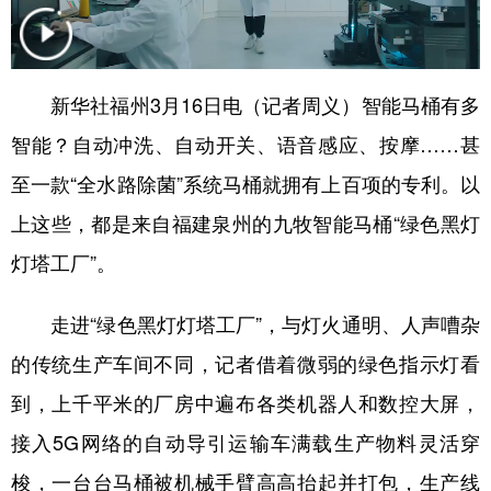
学术中国
乡村振兴
银龄
溯源中国
城市
旅游
能源
会展
新华社福州3月16日电（记者周义）智能马桶有多
彩票
娱乐
时尚
悦读
智能？自动冲洗、自动开关、语音感应、按摩……甚
公益
一带一路
亚太网
上市公司
至一款“全水路除菌”系统马桶就拥有上百项的专利。以
上这些，都是来自福建泉州的九牧智能马桶“绿色黑灯
文化产业
灯塔工厂”。
地方频道
走进“绿色黑灯灯塔工厂”，与灯火通明、人声嘈杂
北京
天津
河北
山西
的传统生产车间不同，记者借着微弱的绿色指示灯看
到，上千平米的厂房中遍布各类机器人和数控大屏，
辽宁
吉林
上海
江苏
接入5G网络的自动导引运输车满载生产物料灵活穿
浙江
安徽
福建
江西
梭，一台台马桶被机械手臂高高抬起并打包，生产线