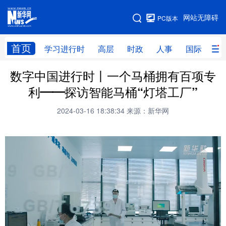
手机版
网站无障碍
PC版本
网站地图
首页
学习进行时
高层
时政
人事
国际
财
数字中国进行时丨一个马桶拥有百项专
学习进行时
高层
时政
人事
利——探访智能马桶“灯塔工厂”
国际
财经
网评
港澳
2024-03-16 18:38:34
来源：新华网
台湾
思客智库
全球连线
教育
科技
科创
量子
体育
文化
书画
健康
军事
访谈
视频
图片
政务
法律
中央文件
金融
汽车
食品
人居
信息化
数字经济