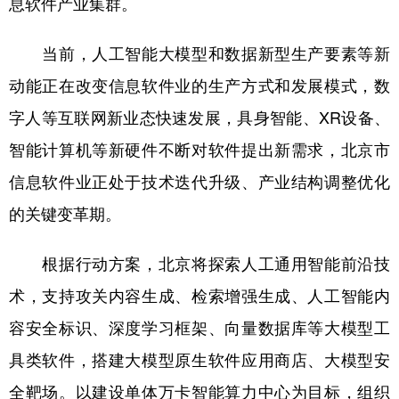
息软件产业集群。
学术中国
乡村振兴
银龄
溯源中国
当前，人工智能大模型和数据新型生产要素等新
城市
旅游
能源
会展
动能正在改变信息软件业的生产方式和发展模式，数
彩票
娱乐
时尚
悦读
字人等互联网新业态快速发展，具身智能、XR设备、
公益
一带一路
亚太网
上市公司
智能计算机等新硬件不断对软件提出新需求，北京市
信息软件业正处于技术迭代升级、产业结构调整优化
文化产业
的关键变革期。
地方频道
根据行动方案，北京将探索人工通用智能前沿技
北京
天津
河北
山西
术，支持攻关内容生成、检索增强生成、人工智能内
容安全标识、深度学习框架、向量数据库等大模型工
辽宁
吉林
上海
江苏
具类软件，搭建大模型原生软件应用商店、大模型安
浙江
安徽
福建
江西
全靶场。以建设单体万卡智能算力中心为目标，组织