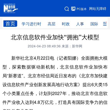
手机版
网站无障碍
PC版本
网站地图
首页
学习进行时
高层
时政
人事
国际
财
北京信息软件业加快“拥抱”大模型
学习进行时
高层
时政
人事
2024-04-23 08:49:36
来源：新华网
国际
财经
网评
港澳
新华社北京4月22日电（记者阳娜）全面拥抱大模
台湾
思客智库
全球连线
教育
型，探索数据驱动新机制，北京信息软件业加快布
科技
科创
量子
体育
局“新赛道”。北京市经信局近日发布的《北京市加快建
文化
书画
健康
军事
设信息软件产业创新发展高地行动方案》提出6大类15
访谈
视频
图片
政务
个小类重点任务，计划到2027年，推动北京市信息软
法律
中央文件
金融
汽车
件产业收入达到4.8万亿元，打造具有国际竞争力的信
食品
人居
信息化
数字经济