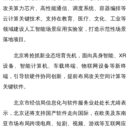
山东
河南
湖北
湖南
攻关算力芯片、高性能通信、调度系统、容器编排等
广东
广西
海南
重庆
云计算关键技术。支持在教育、医疗、文化、工业等
四川
贵州
云南
西藏
领域建设人工智能场景应用实验室，打造示范性场景
陕西
甘肃
青海
宁夏
落地项目。
新疆
内蒙古
黑龙江
北京将抢抓新业态培育先机，面向具身智能、XR
设备、智能计算机、车载终端、物联网设备等新终
多语种频道
端，引导软硬件协同创新，提前布局攻关空间计算等
English
Español
Français
عربى
关键软件。
Русский язык
日本語
한국어
北京市经信局信息化与软件服务业处处长尤靖表
Deutsch
Português
示，北京还将支持国产软件走向国际，在欧美及东南
亚市场布局跨境电商、短剧、视频、游戏等互联网应