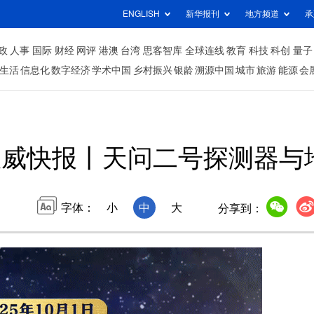
ENGLISH
新华报刊
地方频道
承
政
人事
国际
财经
网评
港澳
台湾
思客智库
全球连线
教育
科技
科创
量子
生活
信息化
数字经济
学术中国
乡村振兴
银龄
溯源中国
城市
旅游
能源
会
权威快报丨天问二号探测器与
字体：
小
中
大
分享到：