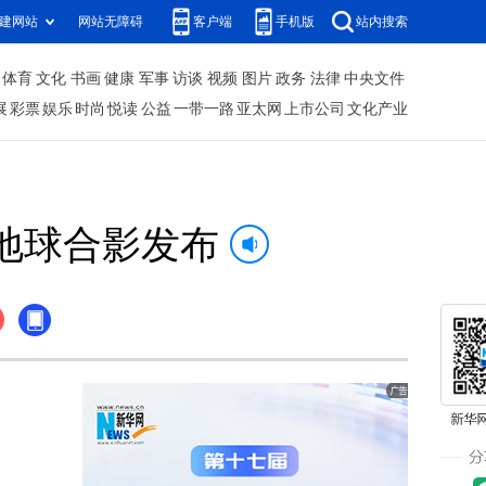
建网站
网站无障碍
客户端
手机版
站内搜索
体育
文化
书画
健康
军事
访谈
视频
图片
政务
法律
中央文件
展
彩票
娱乐
时尚
悦读
公益
一带一路
亚太网
上市公司
文化产业
地球合影发布