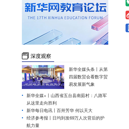
深度观察
新华全媒头条丨
从第
四届数贸会看数字贸
易发展新气象
新华全媒+丨
山西省五台县南茹村：八路军
从这里走向胜利
新华每日电讯丨
百卅芳华 何以天大
经济参考报丨
日均到发69万人次背后的护
航力量