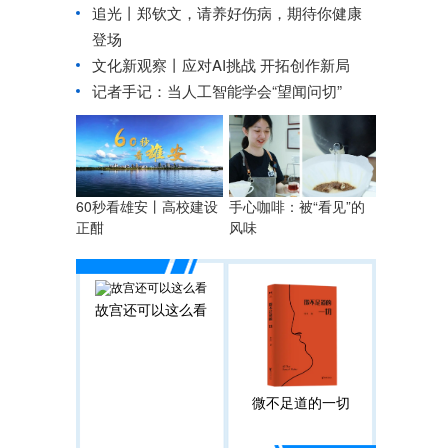
追光丨
郑钦文，请养好伤病，期待你健康
登场
文化新观察丨应对AI挑战 开拓创作新局
记者手记：当人工智能学会“望闻问切”
60秒看雄安丨高校建设
手心咖啡：被“看见”的
正酣
风味
故宫还可以这么看
微不足道的一切