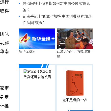
进行
热点问答丨俄罗斯如何对中国公民实施免
签？
。取得
记者手记丨“创意+”加持 中国消费品牌加速
在法国“破圈”
团队
推动解
国华南
让爱无“碍”：情暖理发
新华全媒+
屋
故宫还可以这么看
家审
量身定
微不足道的一切
累计推