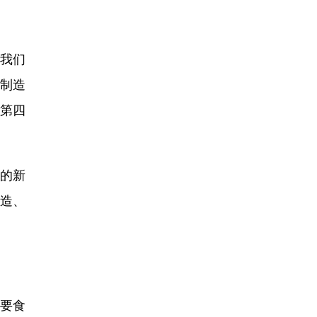
我们
能制造
项第四
的新
造、
要食