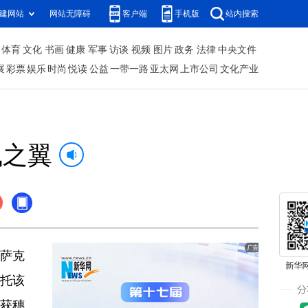
建网站
网站无障碍
客户端
手机版
站内搜索
体育
文化
书画
健康
军事
访谈
视频
图片
政务
法律
中央文件
展
彩票
娱乐
时尚
悦读
公益
一带一路
亚太网
上市公司
文化产业
飞之翼
哈萨克
依托该
收获穗