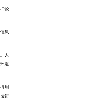
把论
信息
亩。人
环境
持用
科技进