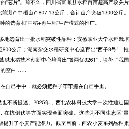
“芯片”。前不久，四川省富顺县水稻百亩超高产攻关片
前测产中稻亩产807.13公斤，合计亩产突破1300公斤
品种的选育和“中稻+再生稻”生产模式的推广。
多地选育出一批水稻突破性品种：安徽农业大学水稻栽培
800公斤；湖南杂交水稻研究中心选育出“西子3号”，
盐碱水稻技术创新中心培育出“箐两优3261”，填补了我
种的空白……
在自己手中，就必须把种子牢牢攥在自己手里。
不断提速。2025年，西北农林科技大学一次性通过国
型，在抗倒伏等方面实现全面突破。这些为不同生态区“
大幅提升了小麦产能潜力。截至目前，西农小麦系列品种