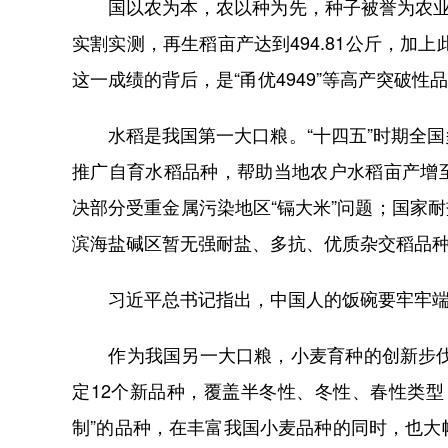
国以农为本，农以种为先，种子被誉为农业的
实割实测，再生稻亩产达到494.81公斤，加上此
这一成绩的背后，是“甬优4949”等高产突破性
水稻是我国第一大口粮。“十四五”时期全国
推广自育水稻品种，帮助当地农户水稻亩产增至
决部分受重金属污染地区“镉大米”问题；国家耐
滨海盐碱区暂无强耐盐、多抗、优质杂交稻品
习近平总书记指出，中国人的饭碗要牢牢端
作为我国另一大口粮，小麦育种的创新步伐也
定12个新品种，覆盖半冬性、冬性、春性类
制”的品种，在丰富我国小麦品种的同时，也