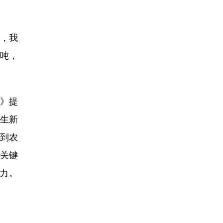
，我
万吨，
》提
催生新
到农
关键
力。