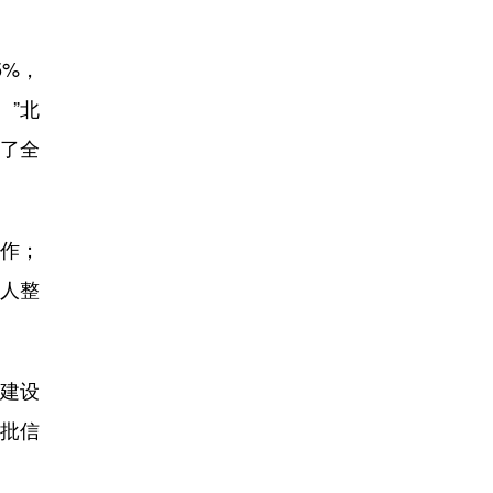
5%，
。”北
供了全
作；
个人整
建设
一批信