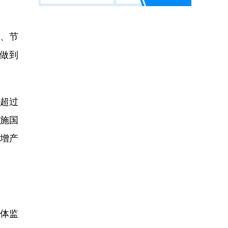
、节
做到
献超过
实施国
、增产
体监