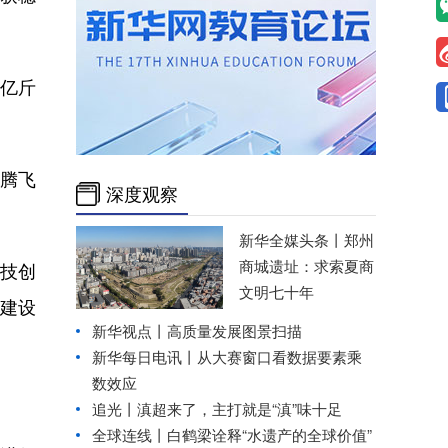
万亿斤
腾飞
深度观察
新华全媒头条丨
郑州
商城遗址：求索夏商
技创
文明七十年
国建设
新华视点丨
高质量发展图景扫描
新华每日电讯丨
从大赛窗口看数据要素乘
数效应
追光丨
滇超来了，主打就是“滇”味十足
全球连线丨
白鹤梁诠释“水遗产的全球价值”