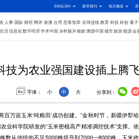
ENGLISH
新华报刊
地方频道
承
政
人事
国际
财经
网评
港澳
台湾
思客智库
全球连线
教育
科技
科创
量子
生活
信息化
数字经济
学术中国
乡村振兴
银龄
溯源中国
城市
旅游
能源
会
科技为农业强国建设插上腾
字体：
小
中
大
分享到：
两百万亩玉米‘吨粮田’成功创建。”金秋时节，新疆伊犁
农业科学院研发的“玉米密植高产精准调控技术”支撑。
数从传统的不足5000株提升到7000—8000株，玉米