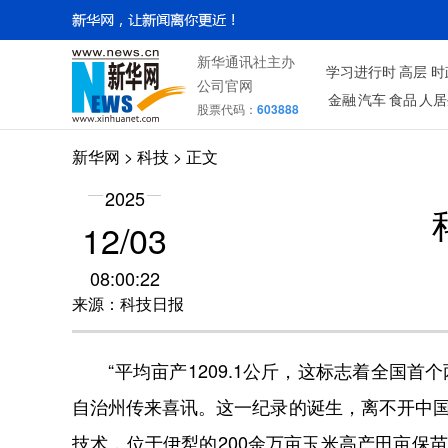
新华通讯社主办
学习进行时
高层
时
公司官网
金融
汽车
食品
人居
股票代码：
603888
新华网
>
科技
> 正文
2025
12/03
08:00:22
来源：科技日报
“平均亩产1209.1公斤，这标志着全国首个
自治州传来喜讯。这一纪录的诞生，离不开中国
技术，位于伊犁的200余万亩玉米高产田亩保苗株