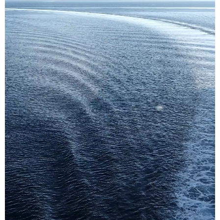
学术中国
乡村振兴
银龄
溯源中国
城市
旅游
能源
会展
彩票
娱乐
时尚
悦读
公益
一带一路
亚太网
上市公司
文化产业
地方频道
北京
天津
河北
山西
辽宁
吉林
上海
江苏
浙江
安徽
福建
江西