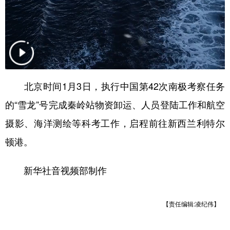
山东
河南
湖北
湖南
广东
广西
海南
重庆
四川
贵州
云南
西藏
陕西
甘肃
青海
宁夏
北京时间1月3日，执行中国第42次南极考察任务
新疆
内蒙古
黑龙江
的“雪龙”号完成秦岭站物资卸运、人员登陆工作和航空
摄影、海洋测绘等科考工作，启程前往新西兰利特尔
多语种频道
顿港。
English
Español
Français
عربى
新华社音视频部制作
Русский язык
日本語
한국어
Deutsch
Português
【责任编辑:凌纪伟】