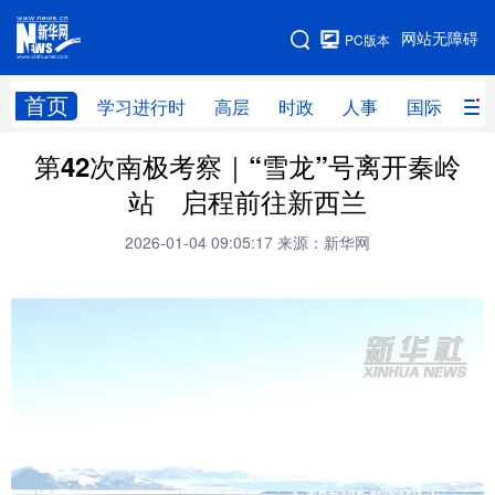
手机版
网站无障碍
PC版本
网站地图
首页
学习进行时
高层
时政
人事
国际
财
第42次南极考察｜“雪龙”号离开秦岭
学习进行时
高层
时政
人事
站 启程前往新西兰
国际
财经
网评
港澳
2026-01-04 09:05:17
来源：新华网
台湾
思客智库
全球连线
教育
科技
科创
量子
体育
文化
书画
健康
军事
访谈
视频
图片
政务
法律
中央文件
金融
汽车
食品
人居
信息化
数字经济