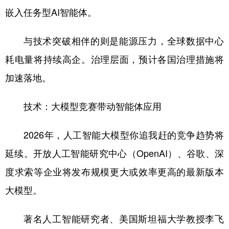
嵌入任务型AI智能体。
学术中国
乡村振兴
银龄
溯源中国
与技术突破相伴的则是能源压力，全球数据中心
城市
旅游
能源
会展
耗电量将持续高企。治理层面，预计各国治理措施将
彩票
娱乐
时尚
悦读
加速落地。
公益
一带一路
亚太网
上市公司
技术：大模型竞赛带动智能体应用
文化产业
2026年，人工智能大模型你追我赶的竞争趋势将
地方频道
延续。开放人工智能研究中心（OpenAI）、谷歌、深
北京
天津
河北
山西
度求索等企业将发布规模更大或效率更高的最新版本
辽宁
吉林
上海
江苏
大模型。
浙江
安徽
福建
江西
著名人工智能研究者、美国斯坦福大学教授李飞