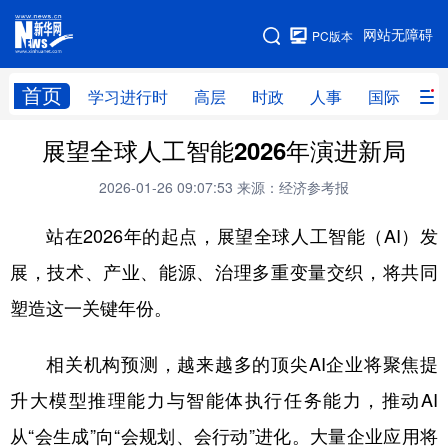
手机版
网站无障碍
PC版本
网站地图
首页
学习进行时
高层
时政
人事
国际
财
展望全球人工智能2026年演进新局
学习进行时
高层
时政
人事
2026-01-26 09:07:53
来源：经济参考报
国际
财经
网评
港澳
站在2026年的起点，展望全球人工智能（AI）发
台湾
思客智库
全球连线
教育
展，技术、产业、能源、治理多重变量交织，将共同
科技
科创
量子
体育
塑造这一关键年份。
文化
书画
健康
军事
访谈
视频
图片
政务
相关机构预测，越来越多的顶尖AI企业将聚焦提
升大模型推理能力与智能体执行任务能力，推动AI
法律
中央文件
金融
汽车
从“会生成”向“会规划、会行动”进化。大量企业应用将
食品
人居
信息化
数字经济