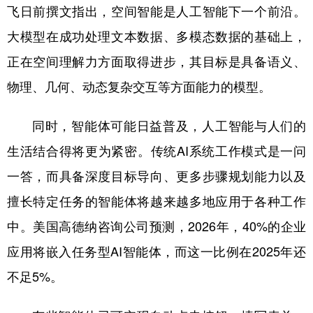
山东
河南
湖北
湖南
飞日前撰文指出，空间智能是人工智能下一个前沿。
广东
广西
海南
重庆
大模型在成功处理文本数据、多模态数据的基础上，
正在空间理解力方面取得进步，其目标是具备语义、
四川
贵州
云南
西藏
物理、几何、动态复杂交互等方面能力的模型。
陕西
甘肃
青海
宁夏
新疆
内蒙古
黑龙江
同时，智能体可能日益普及，人工智能与人们的
生活结合得将更为紧密。传统AI系统工作模式是一问
多语种频道
一答，而具备深度目标导向、更多步骤规划能力以及
擅长特定任务的智能体将越来越多地应用于各种工作
English
Español
Français
عربى
中。美国高德纳咨询公司预测，2026年，40%的企业
Русский язык
日本語
한국어
应用将嵌入任务型AI智能体，而这一比例在2025年还
Deutsch
Português
不足5%。