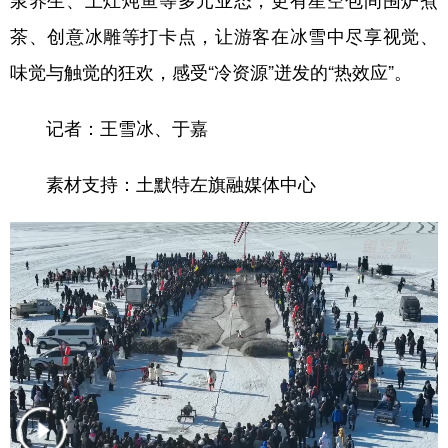
泉养生、土灶炖鱼等多元业态，更有星空包间围炉煮
茶、创意冰雕等打卡点，让游客在冰雪中尽享视觉、
学术中国
乡村振兴
银龄
溯源中国
味觉与触觉的狂欢，感受“冷资源”迸发的“热效应”。
城市
旅游
能源
会展
彩票
娱乐
时尚
悦读
记者：王雪冰、于嘉
公益
一带一路
亚太网
上市公司
素材支持：土默特左旗融媒体中心
文化产业
地方频道
北京
天津
河北
山西
辽宁
吉林
上海
江苏
浙江
安徽
福建
江西