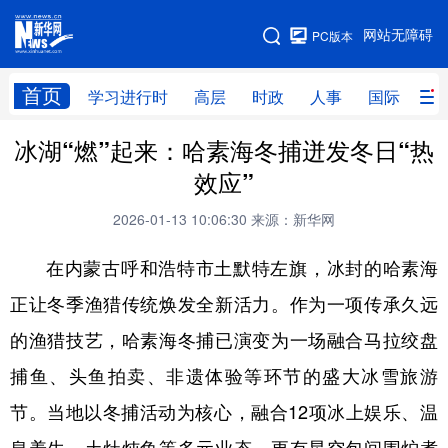
手机版
网站无障碍
PC版本
网站地图
首页
学习进行时
高层
时政
人事
国际
财
冰湖“燃”起来：哈素海冬捕迸发冬日“热
学习进行时
高层
时政
人事
效应”
国际
财经
网评
港澳
2026-01-13 10:06:30
来源：新华网
台湾
思客智库
全球连线
教育
在内蒙古呼和浩特市土默特左旗，冰封的哈素海
科技
科创
量子
体育
正让冬季渔猎传统焕发全新活力。作为一项传承久远
文化
书画
健康
军事
的渔猎技艺，哈素海冬捕已演变为一场融合马拉绞盘
访谈
视频
图片
政务
捕鱼、头鱼拍卖、非遗体验等环节的盛大冰雪旅游
法律
中央文件
金融
汽车
节。当地以冬捕活动为核心，融合12项冰上娱乐、温
食品
人居
信息化
数字经济