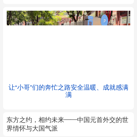
北京
天津
河北
山西
辽宁
吉林
上海
江苏
浙江
安徽
福建
江西
让“小哥”们的奔忙之路安全温暖、成就感满
满
山东
河南
湖北
湖南
广东
广西
海南
重庆
东方之约，相约未来——中国元首外交的世
四川
贵州
云南
西藏
界情怀与大国气派
陕西
甘肃
青海
宁夏
专题丨
这份规划，为“十五五”气象观测建设
划重点
新疆
内蒙古
黑龙江
树立和践行正确政绩观
不作无补之功 不为