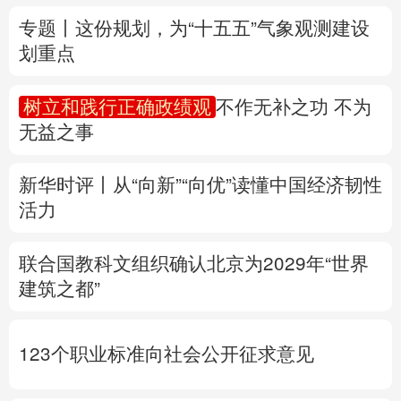
无益之事
多语种频道
新华时评丨从“向新”“向优”读懂中国经济韧性
English
Español
Français
عربى
活力
Русский язык
日本語
한국어
联合国教科文组织确认北京为2029年“世界
Deutsch
Português
建筑之都”
123个职业标准向社会公开征求意见
专题丨
两部门预拨3.3亿元支持8省市应急抢
险救灾
黑龙江迎战洪峰见闻
多省份关键期
这样做