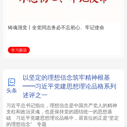
必不忘初心、牢记使命
统和现代有机融合在一
起”
法律
中央文件
金融
汽车
学习新语
近镜头
食品
人居
信息化
数字经济
学术中国
乡村振兴
银龄
溯源中国
以坚定的理想信念筑牢精神根基
——习近平党建思想理论品格系列
城市
旅游
能源
会展
头条
述评之一
彩票
娱乐
时尚
悦读
习近平总书记指出，理想信念是中国共产党人的精神
支柱和政治灵魂，也是保持党的团结统一的思想基
础
习近平
党建思想理论品格中，居首位的正是“坚定
公益
一带一路
亚太网
上市公司
的理想信念”
专题
文化产业
地方频道