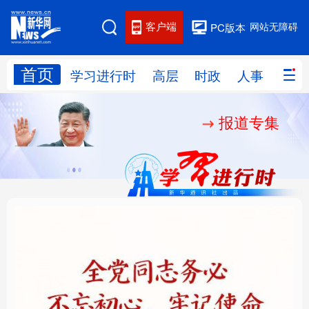
客户端
网站无障碍
PC版本
首页
网站地图
学习进行时
高层
时政
人事
国际
报道专集
学习进行时
高层
时政
人事
国际
财经
网评
港澳
台湾
思客智库
全球连线
教育
科技
科创
量子
体育
文化
书画
健康
军事
铸魂强党丨全党同志务
“作为千年古都，要把传
访谈
视频
图片
政务