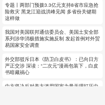
我国对美国联邦通信委员会、美国土安全部
系列涉华消极措施实施反制
发起首例对外贸
易国家安全调查
外交部驳斥日本《防卫白皮书》：已向日方
严正交涉
深读：“二次元”漫画包装下，白皮
书暗藏祸心
中方坚决反对美方滥用国家力量无理打压中
国企业
中方代表：防止“三股势力”借助新兴技术蔓
延渗透
专题丨
伊朗与阿曼就霍尔木兹海峡拟定航道