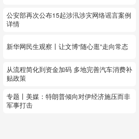
新华网民生观察丨
让文博“随心逛”走向常态
从流程简化到资金加码 多地完善汽车消费补
贴政策
专题丨
美媒：特朗普倾向对伊经济施压而非
军事打击
内塔尼亚胡拒加沙和平计划 以美一唱一和？
乌方想自产“爱国者”拦截弹 美军火商怕被分
蛋糕？