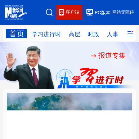
客户端
网站无障碍
PC版本
首页
网站地图
学习进行时
高层
时政
人事
国际
报道专集
学习进行时
高层
时政
人事
国际
财经
网评
港澳
台湾
思客智库
全球连线
教育
科技
科创
量子
体育
文化
书画
健康
军事
“我是人民的勤务员”
铸魂强党丨建设堪当民
访谈
视频
图片
政务