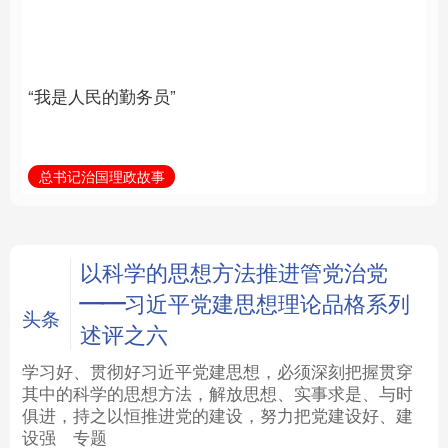
族复兴重任的高素质干
部队伍
法律
中央文件
金融
汽车
总书记治国理政故事
学习新语
食品
人居
信息化
数字经济
学术中国
乡村振兴
银龄
溯源中国
以科学的思想方法推进管党治党
——习近平党建思想理论品格系列
城市
旅游
能源
会展
头条
述评之六
彩票
娱乐
时尚
悦读
学习好、贯彻好习近平党建思想，必须深刻把握贯穿
其中的科学的思想方法，解放思想、实事求是、与时
俱进，持之以恒推进党的建设，努力把党建设好、建
公益
一带一路
亚太网
上市公司
设强
专题
文化产业
地方频道