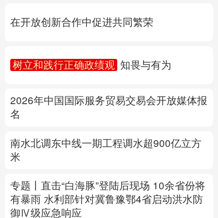
树立和践行正确政绩观
知畏与有为
多语种频道
2026年中国国际服务贸易交易会开放媒体报
English
Español
Français
عربى
名
Русский язык
日本語
한국어
南水北调东中线一期工程调水超900亿立方
Deutsch
Português
米
专题丨
直击“白海豚”登陆后现场
10余省份将
有暴雨
水利部针对冀鲁豫鄂4省启动洪水防
御Ⅳ级应急响应
公安部再次公布15起涉汛涉灾网络谣言案例
详情