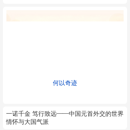
北京
天津
河北
山西
辽宁
吉林
上海
江苏
浙江
安徽
福建
江西
何以奇迹
山东
河南
湖北
湖南
广东
广西
海南
重庆
一诺千金 笃行致远——中国元首外交的世界
四川
贵州
云南
西藏
情怀与大国气派
陕西
甘肃
青海
宁夏
在开放创新合作中促进共同繁荣
新疆
内蒙古
黑龙江