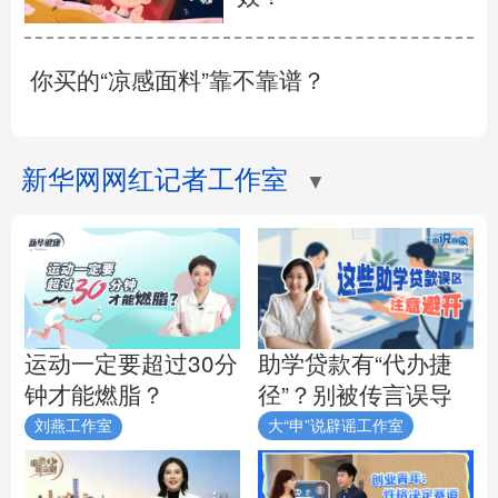
你买的“凉感面料”靠不靠谱？
新华网网红记者工作室
▼
助学贷款有“代办捷
运动一定要超过30分
径”？别被传言误导
钟才能燃脂？
刘燕工作室
大“申”说辟谣工作室