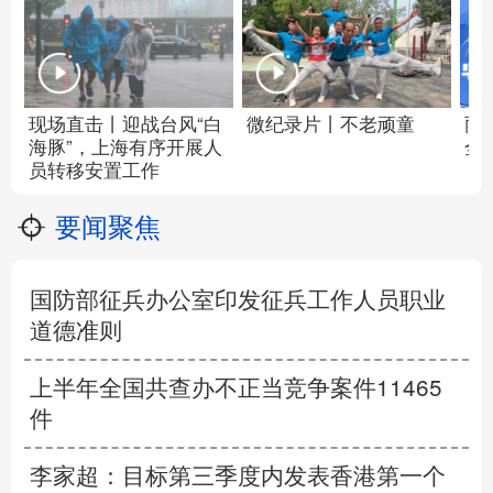
现场直击丨迎战台风“白
微纪录片丨不老顽童
雨
海豚”，上海有序开展人
全
员转移安置工作
要闻聚焦
国防部征兵办公室印发征兵工作人员职业
道德准则
上半年全国共查办不正当竞争案件11465
件
李家超：目标第三季度内发表香港第一个