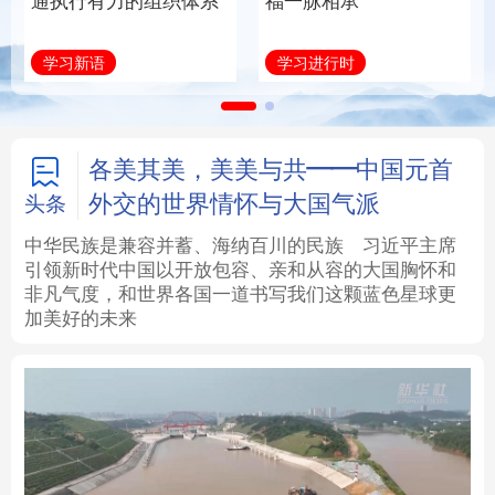
通执行有力的组织体系
福一脉相承
法律
中央文件
金融
汽车
学习新语
学习进行时
食品
人居
信息化
数字经济
学术中国
乡村振兴
银龄
溯源中国
各美其美，美美与共——中国元首
外交的世界情怀与大国气派
头条
城市
旅游
能源
会展
中华民族是兼容并蓄、海纳百川的民族
习近平主席
引领新时代中国以开放包容、亲和从容的大国胸怀和
彩票
娱乐
时尚
悦读
非凡气度，和世界各国一道书写我们这颗蓝色星球更
加美好的未来
公益
一带一路
亚太网
上市公司
文化产业
地方频道