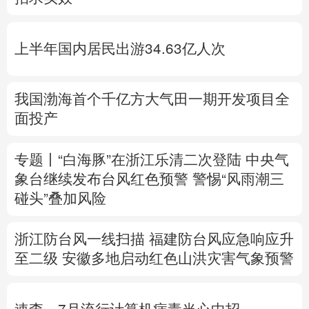
多语种频道
上半年国内居民出游34.63亿人次
English
Español
Français
عربى
Русский язык
日本語
한국어
我国渤海首个千亿方大气田一期开发项目全
面投产
Deutsch
Português
专题丨
“白海豚”在浙江乐清二次登陆
中央气
象台继续发布台风红色预警
警惕“风雨潮三
碰头”叠加风险
浙江防台风一线扫描
福建防台风应急响应升
至二级
安徽多地启动红色山洪灾害气象预警