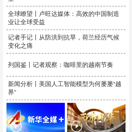
全球瞭望丨卢旺达媒体：高效的中国制造
业让全球受益
记者手记丨从防洪到抗旱，荷兰经历气候
变化之痛
列国鉴丨记者观察：咖啡里的越南节奏
新闻分析丨美国人工智能模型为何屡屡“越
界”