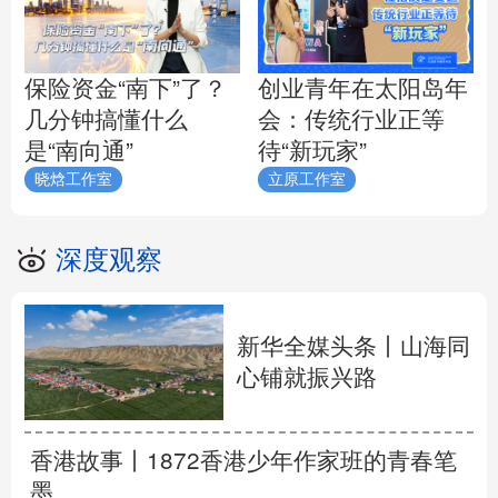
保险资金“南下”了？
创业青年在太阳岛年
几分钟搞懂什么
会：传统行业正等
是“南向通”
待“新玩家”
晓焓工作室
立原工作室
深度观察
新华全媒头条丨
山海同
心铺就振兴路
香港故事丨
1872香港少年作家班的青春笔
墨