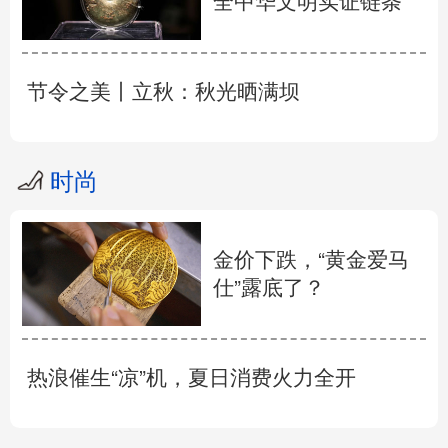
全中华文明实证链条
节令之美丨立秋：秋光晒满坝
时尚
金价下跌，“黄金爱马
仕”露底了？
热浪催生“凉”机，夏日消费火力全开