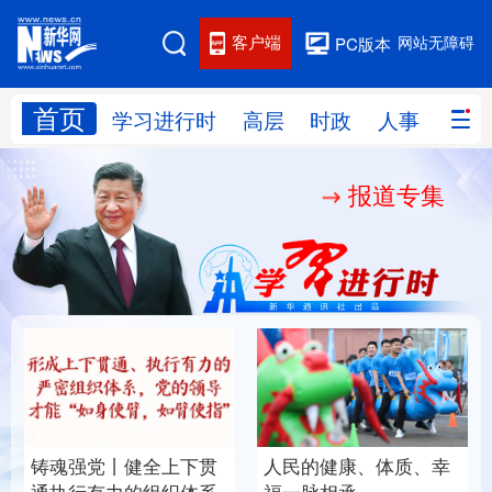
客户端
网站无障碍
PC版本
首页
网站地图
学习进行时
高层
时政
人事
国际
报道专集
学习进行时
高层
时政
人事
国际
财经
网评
港澳
台湾
思客智库
全球连线
教育
科技
科创
量子
体育
文化
书画
健康
军事
铸魂强党丨健全上下贯
人民的健康、体质、幸
访谈
视频
图片
政务