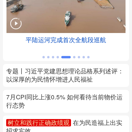
北京
天津
河北
山西
辽宁
吉林
上海
江苏
赋
平陆运河完成首次全航段巡航
浙江
安徽
福建
江西
山东
河南
湖北
湖南
专题丨
习近平党建思想理论品格系列述评：
广东
广西
海南
重庆
以深厚的为民情怀增进人民福祉
四川
贵州
云南
西藏
7月CPI同比上涨0.5%
如何看待当前物价运
陕西
甘肃
青海
宁夏
行态势
新疆
内蒙古
黑龙江
树立和践行正确政绩观
在为民造福上出实
招求实效