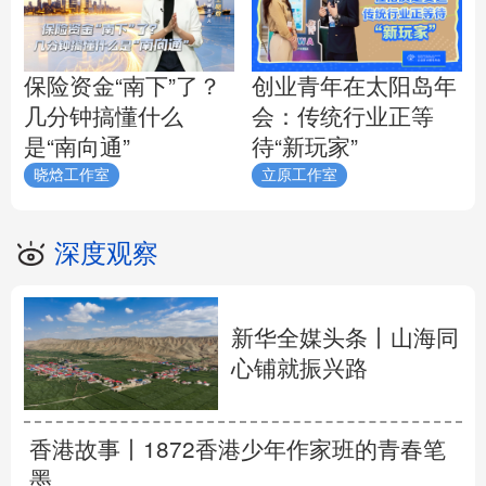
保险资金“南下”了？
创业青年在太阳岛年
几分钟搞懂什么
会：传统行业正等
是“南向通”
待“新玩家”
晓焓工作室
立原工作室
深度观察
新华全媒头条丨
山海同
心铺就振兴路
香港故事丨
1872香港少年作家班的青春笔
墨