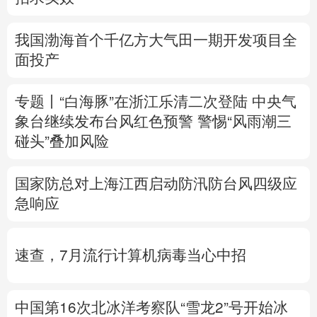
多语种频道
我国渤海首个千亿方大气田一期开发项目全
面投产
English
Español
Français
عربى
Русский язык
日本語
한국어
专题丨
“白海豚”在浙江乐清二次登陆
中央气
象台继续发布台风红色预警
警惕“风雨潮三
Deutsch
Português
碰头”叠加风险
国家防总对上海江西启动防汛防台风四级应
急响应
速查，7月流行计算机病毒当心中招
中国第16次北冰洋考察队“雪龙2”号开始冰