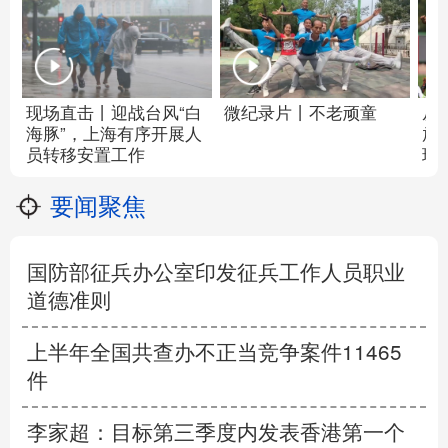
现场直击丨迎战台风“白
微纪录片丨不老顽童
从
海豚”，上海有序开展人
放
员转移安置工作
球
要闻聚焦
国防部征兵办公室印发征兵工作人员职业
道德准则
上半年全国共查办不正当竞争案件11465
件
李家超：目标第三季度内发表香港第一个