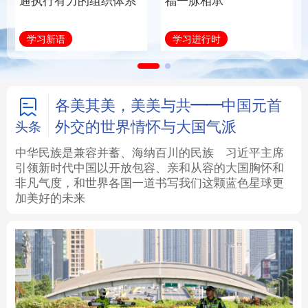
通执行有力的组织体系
福一脉相承
法律
中央文件
金融
汽车
学习新语
学习进行时
食品
人居
信息化
数字经济
学术中国
乡村振兴
银龄
溯源中国
各美其美，美美与共——中国元首
外交的世界情怀与大国气派
头条
城市
旅游
能源
会展
中华民族是兼容并蓄、海纳百川的民族
习近平主席
引领新时代中国以开放包容、亲和从容的大国胸怀和
彩票
娱乐
时尚
悦读
非凡气度，和世界各国一道书写我们这颗蓝色星球更
加美好的未来
公益
一带一路
亚太网
上市公司
文化产业
地方频道