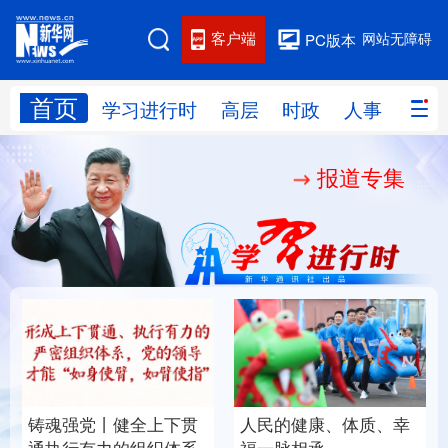
客户端
网站无障碍
PC版本
首页
网站地图
学习进行时
高层
时政
人事
国际
报道专集
学习进行时
高层
时政
人事
国际
财经
网评
港澳
台湾
思客智库
全球连线
教育
科技
科创
量子
体育
文化
书画
健康
军事
铸魂强党丨健全上下贯
人民的健康、体质、幸
访谈
视频
图片
政务