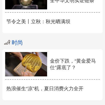
全中华文明实证链条
节令之美丨立秋：秋光晒满坝
时尚
金价下跌，“黄金爱马
仕”露底了？
热浪催生“凉”机，夏日消费火力全开