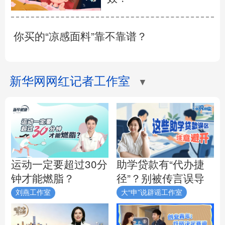
你买的“凉感面料”靠不靠谱？
新华网网红记者工作室
▼
助学贷款有“代办捷
运动一定要超过30分
径”？别被传言误导
钟才能燃脂？
刘燕工作室
大“申”说辟谣工作室