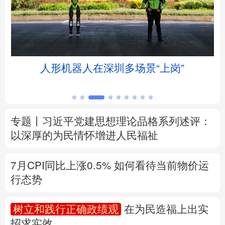
北京
天津
河北
山西
辽宁
吉林
上海
江苏
人形机器人在深圳多场景“上岗”
浙江
安徽
福建
江西
山东
河南
湖北
湖南
专题丨
习近平党建思想理论品格系列述评：
广东
广西
海南
重庆
以深厚的为民情怀增进人民福祉
四川
贵州
云南
西藏
7月CPI同比上涨0.5%
如何看待当前物价运
陕西
甘肃
青海
宁夏
行态势
新疆
内蒙古
黑龙江
树立和践行正确政绩观
在为民造福上出实
招求实效