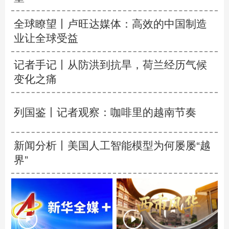
全球瞭望丨卢旺达媒体：高效的中国制造
业让全球受益
记者手记丨从防洪到抗旱，荷兰经历气候
变化之痛
列国鉴丨记者观察：咖啡里的越南节奏
新闻分析丨美国人工智能模型为何屡屡“越
界”