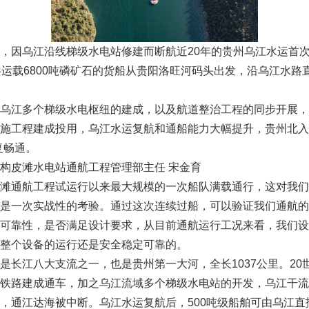
，因乌江沿线梯级水电站修建而断航近20年的贵州乌江水运首
共运载6800吨磷矿石的货船从贵阳洛旺河码头出发，沿乌江水路
乌江多个梯级水电枢纽的建成，以及航道整治工程的同步开展，
施工程建成投用，乌江水运复航和通船能力大幅提升，贵州北入
复畅通。
构皮滩水电站通航工程管理部主任 宋金育
滩通航工程试运行以来最大规模的一次船队满载通行，这对我们
是一次实战性的考验。通过这次连续过船，可以验证我们通航的
可靠性，是否满足设计要求，从目前通航运行工况来看，我们设
整个设备的运行还是安全稳定可靠的。
是长江八大支流之一，也是贵州第一大河，全长1037公里。20世
铁路建成通车，加之乌江流域多个梯级水电站的开发，乌江干流
，通江达海被中断。乌江水运复航后，500吨级船舶可由乌江直