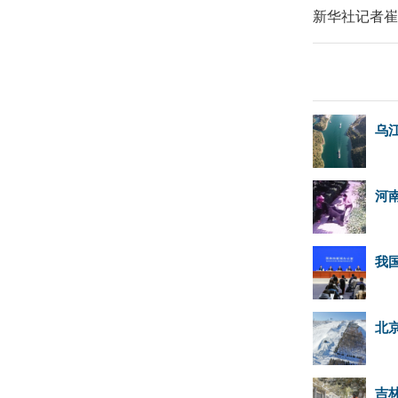
新华社记者崔
乌
河
我
北
吉