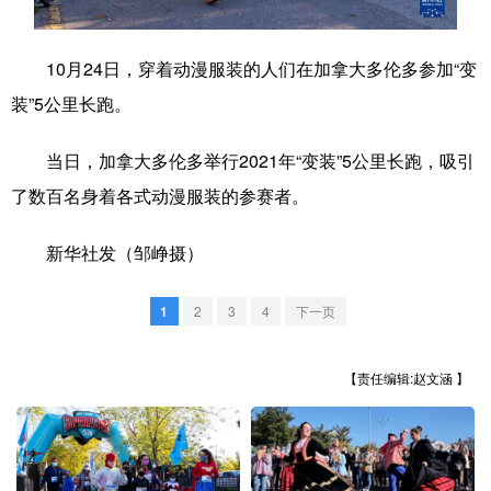
学术中国
乡村振兴
银龄
溯源中国
10月24日，穿着动漫服装的人们在加拿大多伦多参加“变
城市
旅游
能源
会展
装”5公里长跑。
彩票
娱乐
时尚
悦读
当日，加拿大多伦多举行2021年“变装”5公里长跑，吸引
公益
一带一路
亚太网
上市公司
了数百名身着各式动漫服装的参赛者。
文化产业
新华社发（邹峥摄）
地方频道
1
2
3
4
下一页
北京
天津
河北
山西
【责任编辑:赵文涵 】
辽宁
吉林
上海
江苏
浙江
安徽
福建
江西