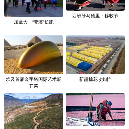
山东
河南
湖北
湖南
广东
广西
海南
重庆
西班牙马德里：移牧节
加拿大：“变装”长跑
四川
贵州
云南
西藏
陕西
甘肃
青海
宁夏
新疆
内蒙古
黑龙江
多语种频道
埃及首届金字塔国际艺术展
新疆棉花收购忙
English
Español
Français
عربى
开幕
Русский язык
日本語
한국어
Deutsch
Português