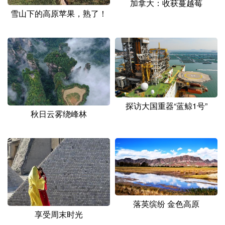
加拿大：收获蔓越莓
雪山下的高原苹果，熟了！
探访大国重器“蓝鲸1号”
秋日云雾绕峰林
落英缤纷 金色高原
享受周末时光