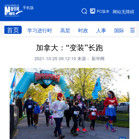
手机版
手机版
PC版本
网站无障碍
网站地图
首页
学习进行时
高层
时政
人事
国际
财
加拿大：“变装”长跑
学习进行时
高层
时政
人事
2021-10-25 09:12:10
来源： 新华网
国际
财经
网评
港澳
台湾
思客智库
全球连线
教育
科技
科创
量子
体育
文化
书画
健康
军事
访谈
视频
图片
政务
法律
中央文件
金融
汽车
食品
人居
信息化
数字经济