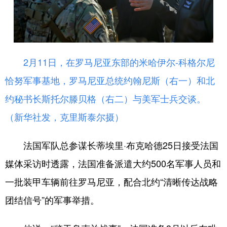
山东
河南
湖北
湖南
广东
广西
海南
重庆
四川
贵州
云南
西藏
2月11日，在罗马尼亚东部的米哈伊尔-科格尔尼
陕西
甘肃
青海
宁夏
恰努军事基地，罗马尼亚总统约翰尼斯（右一）和北
新疆
内蒙古
黑龙江
约秘书长斯托尔滕贝格（右二）与美军士兵交谈。
（新华社发，克里斯泰尔摄）
多语种频道
法国军队总参谋长蒂埃里·布克哈德25日接受法国
English
Español
Français
عربى
媒体采访时透露，法国准备派遣大约500名军事人员和
Русский язык
日本語
한국어
一批装甲车辆前往罗马尼亚，配合北约“清晰传达战略
Deutsch
Português
团结信号”的军事举措。