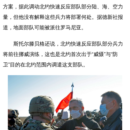
方案，据此调动北约快速反应部队部分陆、海、空力
学术中国
乡村振兴
银龄
溯源中国
量，但他没有解释这些兵力将部署何处。据德新社报
城市
旅游
能源
会展
道，地面部队可能被派往罗马尼亚。
彩票
娱乐
时尚
悦读
斯托尔滕贝格还说，北约快速反应部队部分兵力
公益
一带一路
亚太网
上市公司
将前往挪威演练，这也是北约首次出于“威慑”与“防
文化产业
卫”目的在北约范围内调遣这支部队。
地方频道
北京
天津
河北
山西
辽宁
吉林
上海
江苏
浙江
安徽
福建
江西