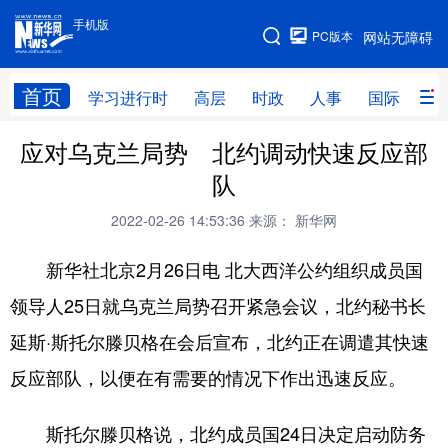
手机版
手机版
PC版本
网站无障碍
网站地图
首页
学习进行时
高层
时政
人事
国际
财
应对乌克兰局势 北约调动快速反应部
学习进行时
高层
时政
人事
队
国际
财经
网评
港澳
2022-02-26 14:53:36
来源： 新华网
台湾
思客智库
全球连线
教育
新华社北京2月26日电 北大西洋公约组织成员国
科技
科创
量子
体育
领导人25日就乌克兰局势召开紧急会议，北约秘书长
文化
书画
健康
军事
延斯·斯托尔滕贝格在会后宣布，北约正在调遣其快速
访谈
视频
图片
政务
反应部队，以便在有需要的情况下作出迅速反应。
法律
中央文件
金融
汽车
斯托尔滕贝格说，北约成员国24日决定启动防务
食品
人居
信息化
数字经济