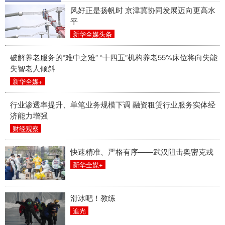
风好正是扬帆时 京津冀协同发展迈向更高水
平
新华全媒头条
破解养老服务的“难中之难” “十四五”机构养老55%床位将向失能
失智老人倾斜
新华全媒+
行业渗透率提升、单笔业务规模下调 融资租赁行业服务实体经
济能力增强
财经观察
快速精准、严格有序——武汉阻击奥密克戎
新华全媒+
滑冰吧！教练
追光