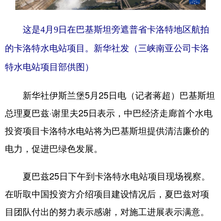
学术中国
乡村振兴
银龄
溯源中国
这是4月9日在巴基斯坦旁遮普省卡洛特地区航拍
城市
旅游
能源
会展
的卡洛特水电站项目。新华社发（三峡南亚公司卡洛
彩票
娱乐
时尚
悦读
特水电站项目部供图）
公益
一带一路
亚太网
上市公司
新华社伊斯兰堡5月25日电（记者蒋超）巴基斯坦
文化产业
总理夏巴兹·谢里夫25日表示，中巴经济走廊首个水电
投资项目卡洛特水电站将为巴基斯坦提供清洁廉价的
地方频道
电力，促进巴绿色发展。
北京
天津
河北
山西
夏巴兹25日下午到卡洛特水电站项目现场视察。
辽宁
吉林
上海
江苏
在听取中国投资方介绍项目建设情况后，夏巴兹对项
浙江
安徽
福建
江西
目团队付出的努力表示感谢，对施工进展表示满意。