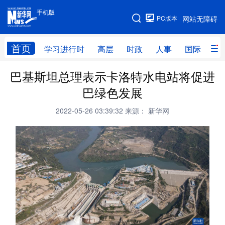
手机版
手机版
PC版本
网站无障碍
网站地图
首页
学习进行时
高层
时政
人事
国际
财
巴基斯坦总理表示卡洛特水电站将促进
学习进行时
高层
时政
人事
巴绿色发展
国际
财经
网评
港澳
2022-05-26 03:39:32
来源： 新华网
台湾
思客智库
全球连线
教育
科技
科创
量子
体育
文化
书画
健康
军事
访谈
视频
图片
政务
法律
中央文件
金融
汽车
食品
人居
信息化
数字经济