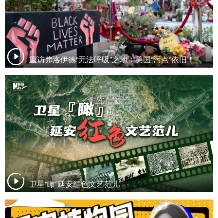
重访弗洛伊德“无法呼吸”之地：美国“污点”依旧！
卫星“瞰”延安红色文艺范儿