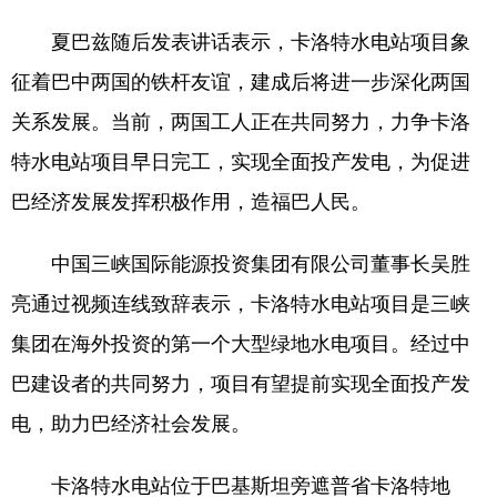
山东
河南
湖北
湖南
夏巴兹随后发表讲话表示，卡洛特水电站项目象
广东
广西
海南
重庆
征着巴中两国的铁杆友谊，建成后将进一步深化两国
四川
贵州
云南
西藏
关系发展。当前，两国工人正在共同努力，力争卡洛
陕西
甘肃
青海
宁夏
特水电站项目早日完工，实现全面投产发电，为促进
新疆
内蒙古
黑龙江
巴经济发展发挥积极作用，造福巴人民。
中国三峡国际能源投资集团有限公司董事长吴胜
多语种频道
亮通过视频连线致辞表示，卡洛特水电站项目是三峡
English
Español
Français
عربى
集团在海外投资的第一个大型绿地水电项目。经过中
Русский язык
日本語
한국어
巴建设者的共同努力，项目有望提前实现全面投产发
电，助力巴经济社会发展。
Deutsch
Português
卡洛特水电站位于巴基斯坦旁遮普省卡洛特地