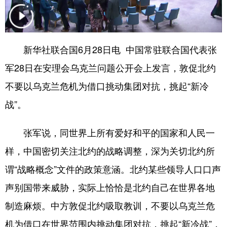
学术中国
乡村振兴
银龄
溯源中国
城市
旅游
能源
会展
新华社联合国6月28日电 中国常驻联合国代表张
彩票
娱乐
时尚
悦读
军28日在安理会乌克兰问题公开会上发言，敦促北约
公益
一带一路
亚太网
上市公司
不要以乌克兰危机为借口挑动集团对抗，挑起“新冷
战”。
文化产业
张军说，同世界上所有爱好和平的国家和人民一
地方频道
样，中国密切关注北约的战略调整，深为关切北约所
北京
天津
河北
山西
谓“战略概念”文件的政策意涵。北约某些领导人口口声
声别国带来威胁，实际上恰恰是北约自己在世界各地
辽宁
吉林
上海
江苏
制造麻烦。中方敦促北约吸取教训，不要以乌克兰危
浙江
安徽
福建
江西
机为借口在世界范围内挑动集团对抗，挑起“新冷战”，