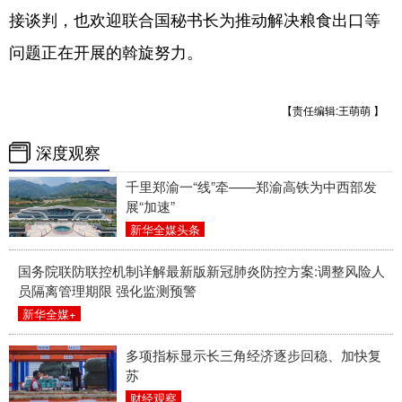
接谈判，也欢迎联合国秘书长为推动解决粮食出口等
问题正在开展的斡旋努力。
【责任编辑:王萌萌 】
深度观察
千里郑渝一“线”牵——郑渝高铁为中西部发
展“加速”
新华全媒头条
国务院联防联控机制详解最新版新冠肺炎防控方案:调整风险人
员隔离管理期限 强化监测预警
新华全媒+
多项指标显示长三角经济逐步回稳、加快复
苏
财经观察