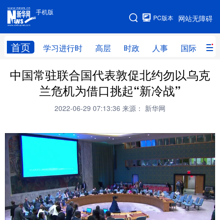
手机版
手机版
PC版本
网站无障碍
网站地图
首页
学习进行时
高层
时政
人事
国际
财
中国常驻联合国代表敦促北约勿以乌克
学习进行时
高层
时政
人事
兰危机为借口挑起“新冷战”
国际
财经
网评
港澳
2022-06-29 07:13:36
来源： 新华网
台湾
思客智库
全球连线
教育
科技
科创
量子
体育
文化
书画
健康
军事
访谈
视频
图片
政务
法律
中央文件
金融
汽车
食品
人居
信息化
数字经济