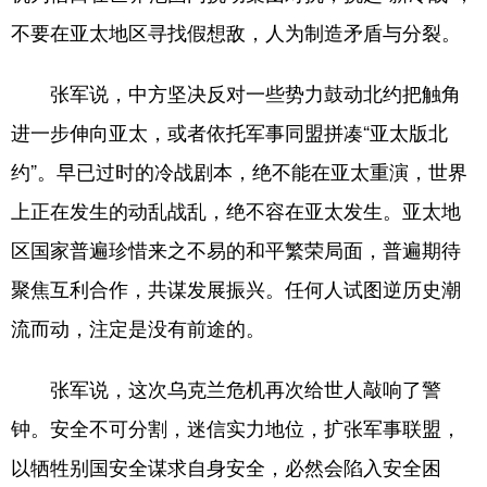
山东
河南
湖北
湖南
不要在亚太地区寻找假想敌，人为制造矛盾与分裂。
广东
广西
海南
重庆
张军说，中方坚决反对一些势力鼓动北约把触角
四川
贵州
云南
西藏
进一步伸向亚太，或者依托军事同盟拼凑“亚太版北
陕西
甘肃
青海
宁夏
约”。早已过时的冷战剧本，绝不能在亚太重演，世界
新疆
内蒙古
黑龙江
上正在发生的动乱战乱，绝不容在亚太发生。亚太地
区国家普遍珍惜来之不易的和平繁荣局面，普遍期待
多语种频道
聚焦互利合作，共谋发展振兴。任何人试图逆历史潮
English
Español
Français
عربى
流而动，注定是没有前途的。
Русский язык
日本語
한국어
张军说，这次乌克兰危机再次给世人敲响了警
Deutsch
Português
钟。安全不可分割，迷信实力地位，扩张军事联盟，
以牺牲别国安全谋求自身安全，必然会陷入安全困