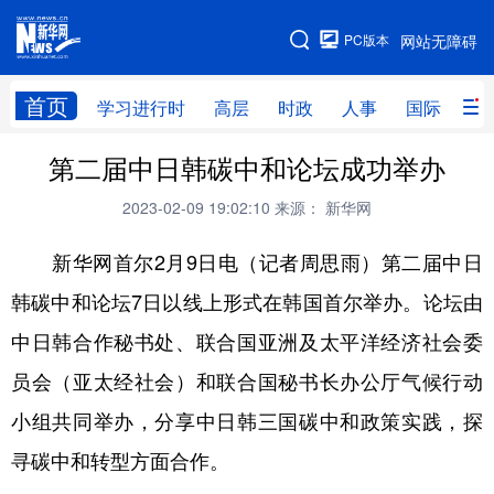
手机版
PC版本
网站无障碍
网站地图
首页
学习进行时
高层
时政
人事
国际
财
第二届中日韩碳中和论坛成功举办
学习进行时
高层
时政
人事
2023-02-09 19:02:10
来源： 新华网
国际
财经
网评
港澳
新华网首尔2月9日电（记者周思雨）第二届中日
台湾
思客智库
全球连线
教育
韩碳中和论坛7日以线上形式在韩国首尔举办。论坛由
科技
科创
量子
体育
中日韩合作秘书处、联合国亚洲及太平洋经济社会委
文化
书画
健康
军事
员会（亚太经社会）和联合国秘书长办公厅气候行动
访谈
视频
图片
政务
小组共同举办，分享中日韩三国碳中和政策实践，探
法律
中央文件
金融
汽车
寻碳中和转型方面合作。
食品
人居
信息化
数字经济