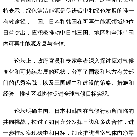
山东
河南
湖北
湖南
特表示，绿色清洁能源是促进碳中和绿色发展的唯一
广东
广西
海南
重庆
有效途径，中国、日本和韩国在可再生能源领域地位
四川
贵州
云南
西藏
日益突出，应积极推动中日韩三国、地区和全球范围
陕西
甘肃
青海
宁夏
内可再生能源发展与合作。
新疆
内蒙古
黑龙江
论坛上，政府官员和专家学者深入探讨应对气候
变化和可持续发展的现状，分享了国家和地方有关部
多语种频道
门的优秀实践，以及三国碳中和建设的策略、措施和
English
Español
Français
عربى
经验，推动区域协作促进全球气候目标实现。
Русский язык
日本語
한국어
论坛明确中国、日本和韩国在气候行动所面临的
Deutsch
Português
共同挑战，探讨了如何充分发挥三边和多边合作，进
一步推动实现碳中和目标，加速推进温室气体向净零