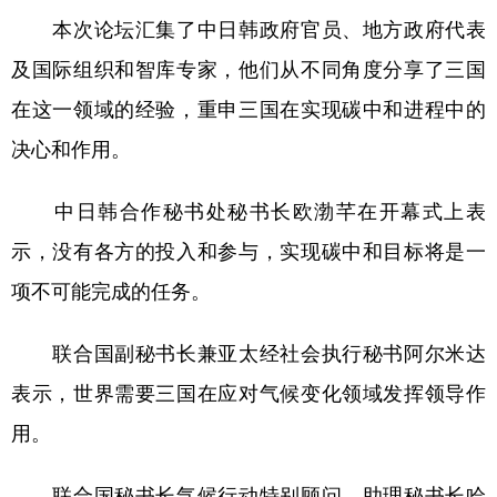
本次论坛汇集了中日韩政府官员、地方政府代表
学术中国
乡村振兴
银龄
溯源中国
及国际组织和智库专家，他们从不同角度分享了三国
城市
旅游
能源
会展
在这一领域的经验，重申三国在实现碳中和进程中的
彩票
娱乐
时尚
悦读
决心和作用。
公益
一带一路
亚太网
上市公司
中日韩合作秘书处秘书长欧渤芊在开幕式上表
文化产业
示，没有各方的投入和参与，实现碳中和目标将是一
项不可能完成的任务。
地方频道
联合国副秘书长兼亚太经社会执行秘书阿尔米达
北京
天津
河北
山西
表示，世界需要三国在应对气候变化领域发挥领导作
辽宁
吉林
上海
江苏
用。
浙江
安徽
福建
江西
联合国秘书长气候行动特别顾问、助理秘书长哈