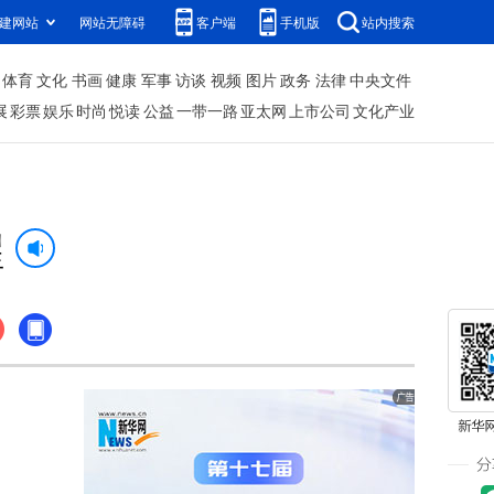
建网站
网站无障碍
客户端
手机版
站内搜索
体育
文化
书画
健康
军事
访谈
视频
图片
政务
法律
中央文件
展
彩票
娱乐
时尚
悦读
公益
一带一路
亚太网
上市公司
文化产业
醒