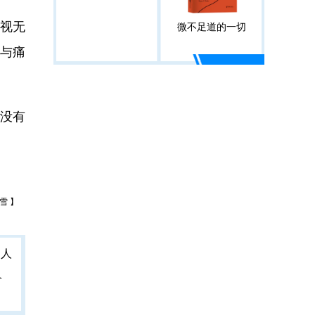
视无
微不足道的一切
与痛
没有
雪 】
人