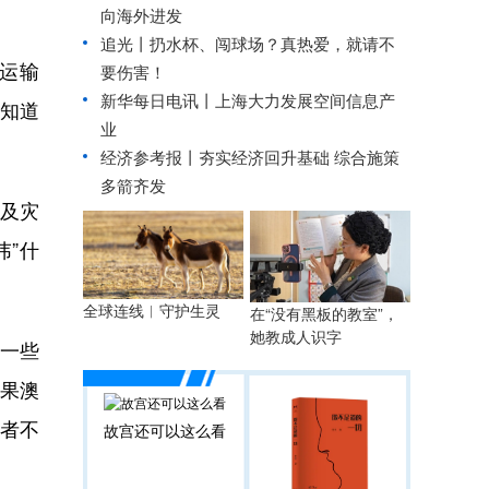
向海外进发
追光丨
扔水杯、闯球场？真热爱，就请不
运输
要伤害！
新华每日电讯丨
上海大力发展空间信息产
知道
业
经济参考报丨
夯实经济回升基础 综合施策
多箭齐发
及灾
讳”什
全球连线︱守护生灵
在“没有黑板的教室”，
她教成人识字
等一些
果澳
害者不
故宫还可以这么看