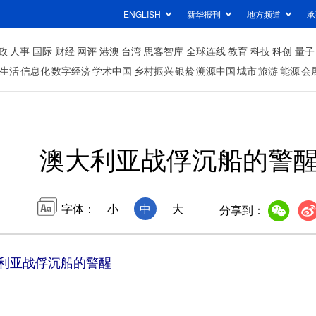
ENGLISH
新华报刊
地方频道
承
政
人事
国际
财经
网评
港澳
台湾
思客智库
全球连线
教育
科技
科创
量子
生活
信息化
数字经济
学术中国
乡村振兴
银龄
溯源中国
城市
旅游
能源
会
澳大利亚战俘沉船的警
字体：
小
中
大
分享到：
利亚战俘沉船的警醒