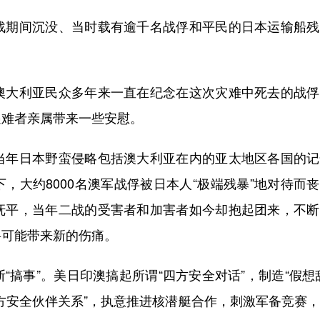
期间沉没、当时载有逾千名战俘和平民的日本运输船残
大利亚民众多年来一直在纪念在这次灾难中死去的战俘
遇难者亲属带来一些安慰。
年日本野蛮侵略包括澳大利亚在内的亚太地区各国的记
，大约8000名澳军战俘被日本人“极端残暴”地对待而
抚平，当年二战的受害者和加害者如今却抱起团来，不断
将可能带来新的伤痛。
事”。美日印澳搞起所谓“四方安全对话”，制造“假想
方安全伙伴关系”，执意推进核潜艇合作，刺激军备竞赛