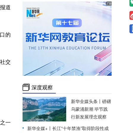
。报道
口的
社交
深度观察
新华全媒头条丨
磅礴
乌蒙涌新潮 毕节践
行新发展理念观察
之一
新华全媒+丨
长江“十年禁渔”取得阶段性成