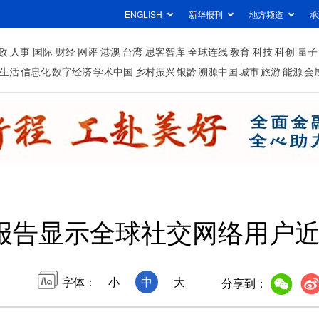
ENGLISH
新华报刊
地方频道
承
政
人事
国际
财经
网评
港澳
台湾
思客智库
全球连线
教育
科技
科创
量子
生活
信息化
数字经济
学术中国
乡村振兴
银龄
溯源中国
城市
旅游
能源
会
报告显示全球社交网络用户近
字体：
小
中
大
分享到：