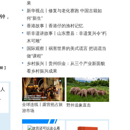
果
新华视点丨
修复与老化赛跑 中国古籍如
分钟，
何“新生”
香港故事丨
香港仔的渔村记忆
听非遗讲故事丨山东曹县：非遗复兴令“朽
木可雕”
国际观察丨
祸害世界的美式谎言 把说谎当
做“课程”
乡村振兴丨
贵州织金：从三个产业新面貌
卿 】
看乡村振兴成果
人
全球连线丨露营抢占旅
野外追象直击
游市场