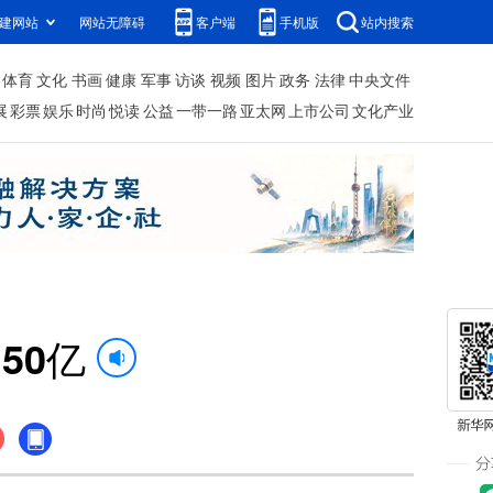
建网站
网站无障碍
客户端
手机版
站内搜索
体育
文化
书画
健康
军事
访谈
视频
图片
政务
法律
中央文件
展
彩票
娱乐
时尚
悦读
公益
一带一路
亚太网
上市公司
文化产业
50亿