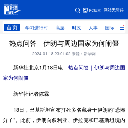
手机版
网站无障碍
PC版本
网站地图
首页
学习进行时
高层
时政
人事
国际
财
热点问答｜伊朗与周边国家为何闹僵
学习进行时
高层
时政
人事
2024-01-18 23:01:02
来源：新华网
国际
财经
网评
港澳
新华社北京1月18日电
热点问答｜伊朗与周边国
台湾
思客智库
全球连线
教育
家为何闹僵
科技
科创
量子
体育
文化
书画
健康
军事
新华社记者陈霖
访谈
视频
图片
政务
18日，巴基斯坦宣布打死多名藏身于伊朗的“恐怖
法律
中央文件
金融
汽车
分子”。此前，伊朗向叙利亚、伊拉克和巴基斯坦境内
食品
人居
信息化
数字经济