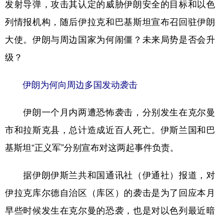
发射导弹，攻击其认定的威胁伊朗安全的目标和以色
学术中国
乡村振兴
银龄
溯源中国
列情报机构，随后伊拉克和巴基斯坦宣布召回驻伊朗
大使。伊朗与周边国家为何闹僵？未来局势是否会升
城市
旅游
能源
会展
级？
彩票
娱乐
时尚
悦读
公益
一带一路
亚太网
上市公司
伊朗为何向周边多国发动袭击
文化产业
伊朗一个月内两遭恐怖袭击，分别发生在克尔曼
市和拉斯克县，总计造成近百人死亡。伊斯兰国和巴
地方频道
基斯坦“正义军”分别宣布对这两起事件负责。
北京
天津
河北
山西
据伊朗伊斯兰共和国通讯社（伊通社）报道，对
辽宁
吉林
上海
江苏
伊拉克库尔德自治区（库区）的袭击是为了回应本月
浙江
安徽
福建
江西
早些时候发生在克尔曼的恐袭，也是对以色列最近暗