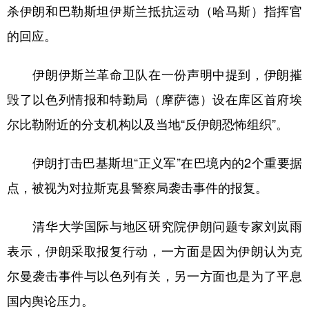
山东
河南
湖北
湖南
杀伊朗和巴勒斯坦伊斯兰抵抗运动（哈马斯）指挥官
广东
广西
海南
重庆
的回应。
四川
贵州
云南
西藏
伊朗伊斯兰革命卫队在一份声明中提到，伊朗摧
陕西
甘肃
青海
宁夏
毁了以色列情报和特勤局（摩萨德）设在库区首府埃
新疆
内蒙古
黑龙江
尔比勒附近的分支机构以及当地“反伊朗恐怖组织”。
伊朗打击巴基斯坦“正义军”在巴境内的2个重要据
多语种频道
点，被视为对拉斯克县警察局袭击事件的报复。
English
Español
Français
عربى
清华大学国际与地区研究院伊朗问题专家刘岚雨
Русский язык
日本語
한국어
表示，伊朗采取报复行动，一方面是因为伊朗认为克
Deutsch
Português
尔曼袭击事件与以色列有关，另一方面也是为了平息
国内舆论压力。