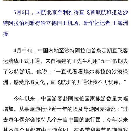
山东
河南
湖北
湖南
5月6日，国航北京至利雅得直飞首航航班抵达沙
广东
广西
海南
重庆
特阿拉伯利雅得哈立德国王机场。新华社记者 王海洲
四川
贵州
云南
西藏
摄
陕西
甘肃
青海
宁夏
4月中旬，中国内地至沙特阿拉伯首条定期直飞客
新疆
内蒙古
黑龙江
运航线正式开通。来自福建的王先生利用“五一”假期去
了沙特游玩。他说：“一直想看看埃尔奥拉的沙漠绿
多语种频道
洲，感受异域文化，直飞航班的开通让我不再犹豫。”
English
Español
Français
عربى
Русский язык
日本語
한국어
今年以来，中国游客赴阿拉伯国家旅游数量大幅
增加。从事旅游行业近十年的埃及导游阿麦德说：“过
Deutsch
Português
去每年偶尔会接待几个来自中国的旅行团，今年以来
基本每个月都有中国游客团，在冬季和春节假期游客