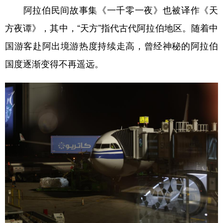
阿拉伯民间故事集《一千零一夜》也被译作《天
学术中国
乡村振兴
银龄
溯源中国
方夜谭》，其中，“天方”指代古代阿拉伯地区。随着中
城市
旅游
能源
会展
国游客赴阿出境游热度持续走高，曾经神秘的阿拉伯
彩票
娱乐
时尚
悦读
国度逐渐变得不再遥远。
公益
一带一路
亚太网
上市公司
文化产业
地方频道
北京
天津
河北
山西
辽宁
吉林
上海
江苏
浙江
安徽
福建
江西