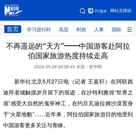
手机版
网站无障碍
PC版本
网站地图
首页
学习进行时
高层
时政
人事
国际
财
不再遥远的“天方”——中国游客赴阿拉
学习进行时
高层
时政
人事
伯国家旅游热度持续走高
国际
财经
网评
港澳
2024-05-28 08:28:40
来源：新华网
台湾
思客智库
全球连线
教育
新华社北京5月27日电（记者 王嘉轩）在阿联酋
科技
科创
量子
体育
迪拜老城触摸岁月留下的痕迹，在沙特利雅得“世界之
文化
书画
健康
军事
崖”感受大自然的鬼斧神工，在约旦瓦迪拉姆沙漠置身
访谈
视频
图片
政务
于“火星地貌”……近年来，阿拉伯国家旅游目的地受到
法律
中央文件
金融
汽车
中国游客更多关注与青睐。
食品
人居
信息化
数字经济