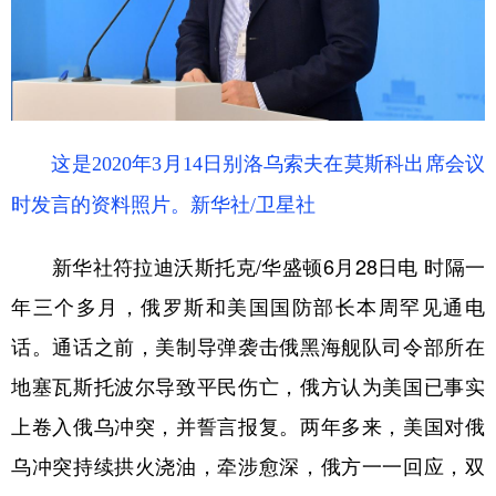
学术中国
乡村振兴
银龄
溯源中国
城市
旅游
能源
会展
彩票
娱乐
时尚
悦读
这是2020年3月14日别洛乌索夫在莫斯科出席会议
公益
一带一路
亚太网
上市公司
时发言的资料照片。新华社/卫星社
文化产业
新华社符拉迪沃斯托克/华盛顿6月28日电 时隔一
年三个多月，俄罗斯和美国国防部长本周罕见通电
地方频道
话。通话之前，美制导弹袭击俄黑海舰队司令部所在
北京
天津
河北
山西
地塞瓦斯托波尔导致平民伤亡，俄方认为美国已事实
辽宁
吉林
上海
江苏
上卷入俄乌冲突，并誓言报复。两年多来，美国对俄
浙江
安徽
福建
江西
乌冲突持续拱火浇油，牵涉愈深，俄方一一回应，双