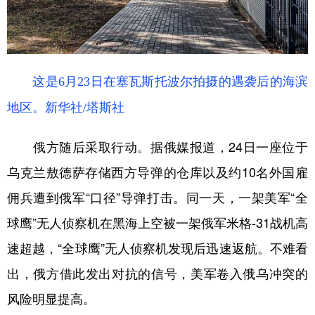
这是6月23日在塞瓦斯托波尔拍摄的遇袭后的海滨
地区。新华社/塔斯社
俄方随后采取行动。据俄媒报道，24日一座位于
乌克兰敖德萨存储西方导弹的仓库以及约10名外国雇
佣兵遭到俄军“口径”导弹打击。同一天，一架美军“全
球鹰”无人侦察机在黑海上空被一架俄军米格-31战机高
速超越，“全球鹰”无人侦察机发现后迅速返航。不难看
出，俄方借此发出对抗的信号，美军卷入俄乌冲突的
风险明显提高。