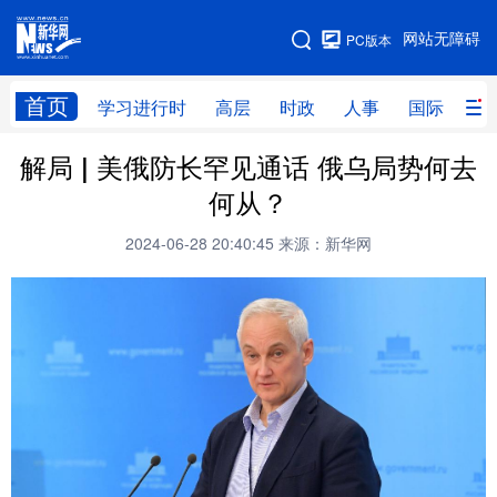
手机版
网站无障碍
PC版本
网站地图
首页
学习进行时
高层
时政
人事
国际
财
解局 | 美俄防长罕见通话 俄乌局势何去
学习进行时
高层
时政
人事
何从？
国际
财经
网评
港澳
2024-06-28 20:40:45
来源：新华网
台湾
思客智库
全球连线
教育
科技
科创
量子
体育
文化
书画
健康
军事
访谈
视频
图片
政务
法律
中央文件
金融
汽车
食品
人居
信息化
数字经济