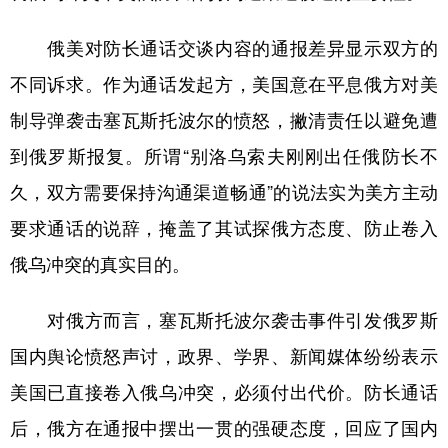
俄美对防长通话交谈内容的通报差异显示双方的
不同诉求。作为通话发起方，美国意在平息俄方对美
制导弹袭击塞瓦斯托波尔的愤怒，撇清责任以避免遭
到俄罗斯报复。所谓“别洛乌索夫刚刚出任俄防长不
久，双方需要保持沟通渠道畅通”的说法实为美方主动
要求通话的说辞，掩盖了其试探俄方态度、防止卷入
俄乌冲突的真实目的。
对俄方而言，塞瓦斯托波尔袭击事件引发俄罗斯
国内舆论愤怒声讨，政界、学界、新闻媒体纷纷表示
美国已直接卷入俄乌冲突，必须付出代价。防长通话
后，俄方在通报中摆出一贯的强硬态度，回应了国内