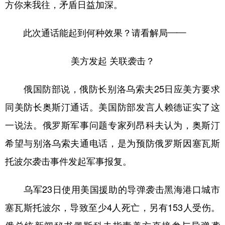
山东
河南
湖北
湖南
方你来我往，矛盾日益加深。
广东
广西
海南
重庆
此次通话能起到何种效果？请看解局——
四川
贵州
云南
西藏
美方发起 关联袭击？
陕西
甘肃
青海
宁夏
新疆
内蒙古
黑龙江
俄国防部说，俄防长别洛乌索夫25日应美方要求
同美防长奥斯汀通话。美国防部发言人赖德证实了这
多语种频道
一说法。俄罗斯军事问题专家列昂科夫认为，奥斯汀
希望与别洛乌索夫通电话，是为预防俄罗斯因塞瓦斯
English
Español
Français
عربى
托波尔袭击事件发起军事报复。
Русский язык
日本語
한국어
Deutsch
Português
乌军23日使用美国援助的导弹袭击黑海港口城市
塞瓦斯托波尔，导致至少4人死亡，另有153人受伤。