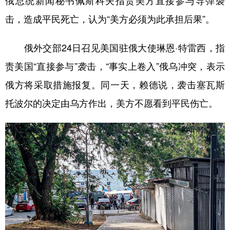
俄总统新闻秘书佩斯科夫指责美方直接参与导弹袭
击，造成平民死亡，认为“美方必须为此承担后果”。
俄外交部24日召见美国驻俄大使琳恩·特雷西，指
责美国“直接参与”袭击，“事实上卷入”俄乌冲突，表示
俄方将采取措施报复。同一天，赖德说，袭击塞瓦斯
托波尔的决定由乌方作出，美方不愿看到平民伤亡。