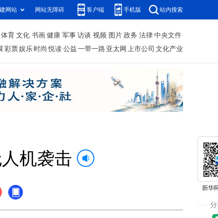
建网站
网站无障碍
客户端
手机版
站内搜索
体育
文化
书画
健康
军事
访谈
视频
图片
政务
法律
中央文件
展
彩票
娱乐
时尚
悦读
公益
一带一路
亚太网
上市公司
文化产业
无人机袭击