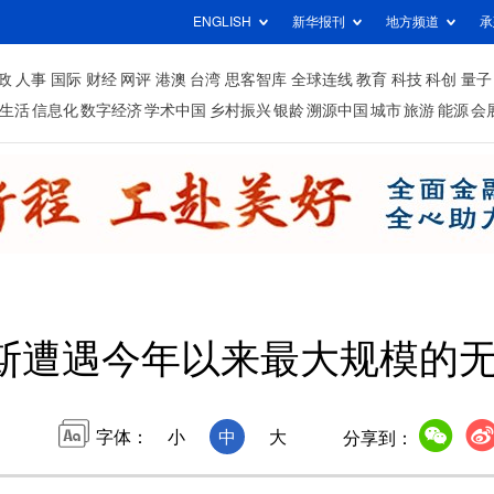
ENGLISH
新华报刊
地方频道
承
政
人事
国际
财经
网评
港澳
台湾
思客智库
全球连线
教育
科技
科创
量子
生活
信息化
数字经济
学术中国
乡村振兴
银龄
溯源中国
城市
旅游
能源
会
斯遭遇今年以来最大规模的
字体：
小
中
大
分享到：