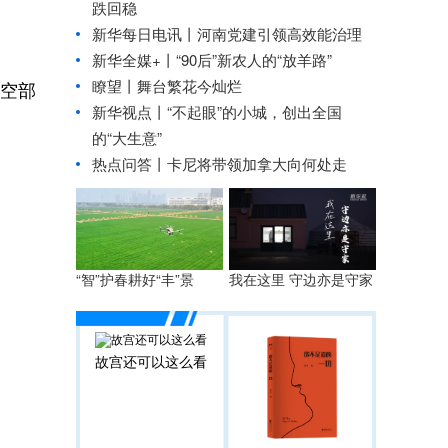
跌回稳
新华每日电讯丨
河南党建引领高效能治理
新华全媒+丨
“90后”新农人的“放羊路”
瞭望丨舞台繁花今灿烂
防空部
新华视点丨“不起眼”的小城，创出全国
的“大生意”
热点问答丨卡尼将带领加拿大向何处走
“智”护春耕好“丰”景
我在这里 守边亦是守家
故宫还可以这么看