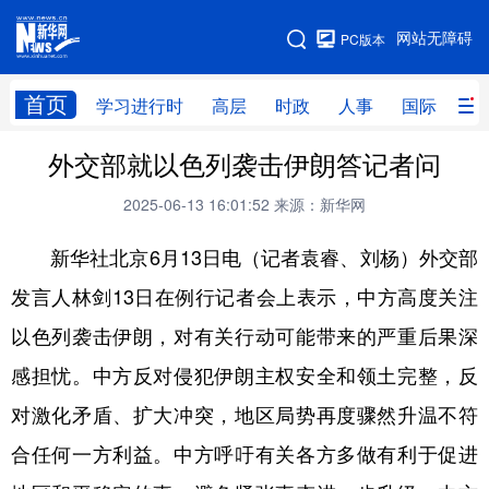
手机版
网站无障碍
PC版本
网站地图
首页
学习进行时
高层
时政
人事
国际
财
外交部就以色列袭击伊朗答记者问
学习进行时
高层
时政
人事
2025-06-13 16:01:52
来源：新华网
国际
财经
网评
港澳
新华社北京6月13日电（记者袁睿、刘杨）外交部
台湾
思客智库
全球连线
教育
发言人林剑13日在例行记者会上表示，中方高度关注
科技
科创
量子
体育
以色列袭击伊朗，对有关行动可能带来的严重后果深
文化
书画
健康
军事
感担忧。中方反对侵犯伊朗主权安全和领土完整，反
访谈
视频
图片
政务
对激化矛盾、扩大冲突，地区局势再度骤然升温不符
法律
中央文件
金融
汽车
合任何一方利益。中方呼吁有关各方多做有利于促进
食品
人居
信息化
数字经济