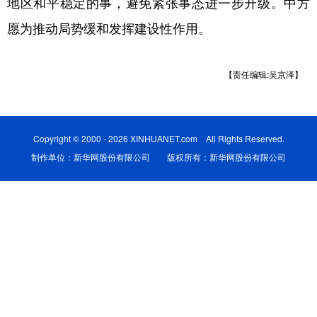
地区和平稳定的事，避免紧张事态进一步升级。中方
愿为推动局势缓和发挥建设性作用。
学术中国
乡村振兴
银龄
溯源中国
城市
旅游
能源
会展
【责任编辑:吴京泽】
彩票
娱乐
时尚
悦读
公益
一带一路
亚太网
上市公司
Copyright © 2000 - 2026 XINHUANET.com All Rights Reserved.
文化产业
制作单位：新华网股份有限公司 版权所有：新华网股份有限公司
地方频道
北京
天津
河北
山西
辽宁
吉林
上海
江苏
浙江
安徽
福建
江西