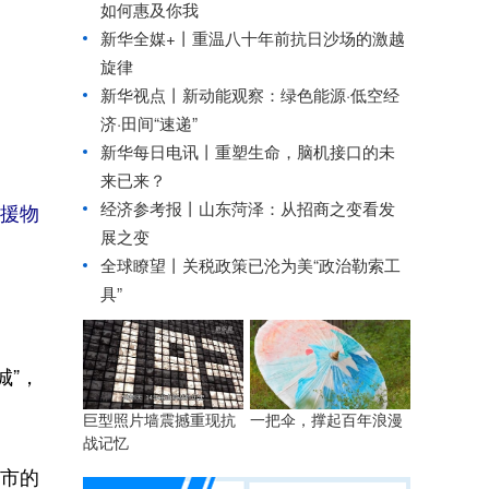
如何惠及你我
新华全媒+丨
重温八十年前抗日沙场的激越
旋律
新华视点丨
新动能观察：绿色能源·低空经
济·田间“速递”
新华每日电讯丨
重塑生命，脑机接口的未
来已来？
经济参考报丨
山东菏泽：从招商之变看发
救援物
展之变
全球瞭望丨关税政策已沦为美“政治勒索工
具”
”，
巨型照片墙震撼重现抗
一把伞，撑起百年浪漫
战记忆
斯市的