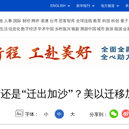
ENGLISH
新华报刊
地方频道
承
政
人事
国际
财经
网评
港澳
台湾
思客智库
全球连线
教育
科技
科创
量子
生活
信息化
数字经济
学术中国
乡村振兴
银龄
溯源中国
城市
旅游
能源
会
”还是“迁出加沙”？美以迁
字体：
小
中
大
分享到：