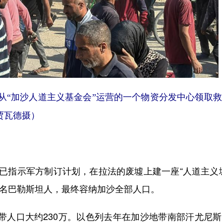
众从“加沙人道主义基金会”运营的一个物资分发中心领取
贾瓦德摄）
指示军方制订计划，在拉法的废墟上建一座“人道主义城
万名巴勒斯坦人，最终容纳加沙全部人口。
带人口大约230万。以色列去年在加沙地带南部汗尤尼