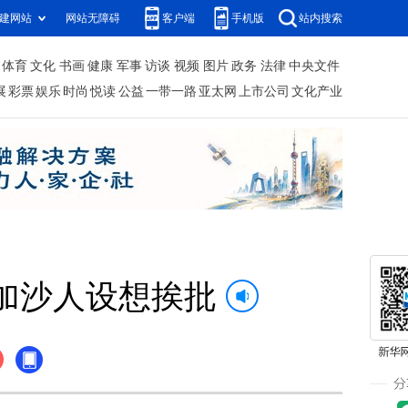
建网站
网站无障碍
客户端
手机版
站内搜索
体育
文化
书画
健康
军事
访谈
视频
图片
政务
法律
中央文件
展
彩票
娱乐
时尚
悦读
公益
一带一路
亚太网
上市公司
文化产业
移加沙人设想挨批