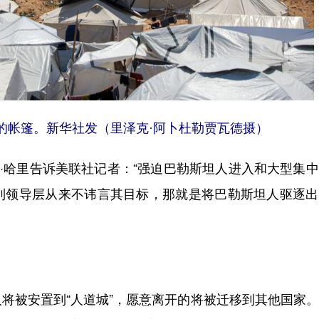
摄的帐篷。新华社发（里泽克·阿卜杜勒贾瓦德摄）
·哈里告诉美联社记者：“强迫巴勒斯坦人进入和大型集
列领导层从来不讳言其目标，那就是将巴勒斯坦人驱逐出
被安置到“人道城”，愿意离开的将被迁移到其他国家。