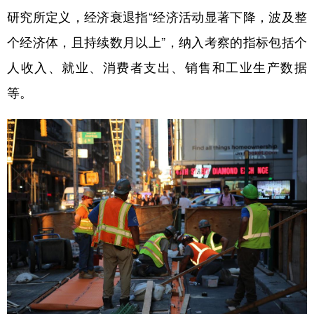
研究所定义，经济衰退指“经济活动显著下降，波及整
学术中国
乡村振兴
银龄
溯源中国
个经济体，且持续数月以上”，纳入考察的指标包括个
城市
旅游
能源
会展
人收入、就业、消费者支出、销售和工业生产数据
彩票
娱乐
时尚
悦读
等。
公益
一带一路
亚太网
上市公司
文化产业
地方频道
北京
天津
河北
山西
辽宁
吉林
上海
江苏
浙江
安徽
福建
江西