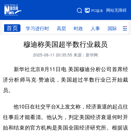
手机版
网站无障碍
PC版本
网站地图
首页
学习进行时
高层
时政
人事
国际
财
穆迪称美国超半数行业裁员
学习进行时
高层
时政
人事
2025-08-11 20:35:55
来源：新华网
国际
财经
网评
港澳
新华社北京8月11日电 美国穆迪分析公司首席经
台湾
思客智库
全球连线
教育
济分析师马克·赞迪说，美国超过半数行业已开始裁
科技
科创
量子
体育
员。
文化
书画
健康
军事
访谈
视频
图片
政务
他10日在社交平台X上发文称，经济衰退的起点往
往事后才能看清。他认为，判定美国经济衰退何时开
法律
中央文件
金融
汽车
始和结束的官方机构是美国全国经济研究所。根据该
食品
人居
信息化
数字经济