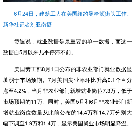
山东
河南
湖北
湖南
6月24日，建筑工人在美国纽约曼哈顿街头工作。
广东
广西
海南
重庆
新华社记者刘亚南摄
四川
贵州
云南
西藏
陕西
甘肃
青海
宁夏
赞迪说，就业数据是最重要的单一数据，而这一
数据自5月以来几乎停滞不前。
新疆
内蒙古
黑龙江
美国劳工部8月1日公布的非农业部门就业数据显
多语种频道
著弱于市场预期。7月美国失业率环比升高0.1个百分
English
Español
Français
عربى
点至4.2%，当月非农业部门新增就业岗位7.3万，低于
Русский язык
日本語
한국어
市场预期的11万。同时，美国5月和6月非农业部门新
增就业岗位数量从此前公布的14.4万和14.7万分别大
Deutsch
Português
幅下调至1.9万和1.4万，显示美国就业市场明显降温。