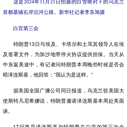
这是2024年11月21日拍摄的白雪映衬下的乌克兰
山东
河南
湖北
湖南
首都基辅右岸沿河公路。新华社记者李东旭摄
广东
广西
海南
重庆
四川
贵州
云南
西藏
白宫第三会
陕西
甘肃
青海
宁夏
特朗普13日与埃及、卡塔尔和土耳其领导人在埃
新疆
内蒙古
黑龙江
及签署文件，为加沙地带停火协议提供担保。当天从
中东返美途中，有记者问特朗普本周晚些时候是否会
多语种频道
晤泽连斯基，他回答：“我认为是这样。”
English
Español
Français
عربى
据美国全国广播公司同日报道，乌克兰驻美国大
Русский язык
日本語
한국어
使斯特凡尼希娜说，特朗普邀请泽连斯基本周赴美面
Deutsch
Português
谈。
17日将是泽连斯基与特朗普在白宫的第三次会