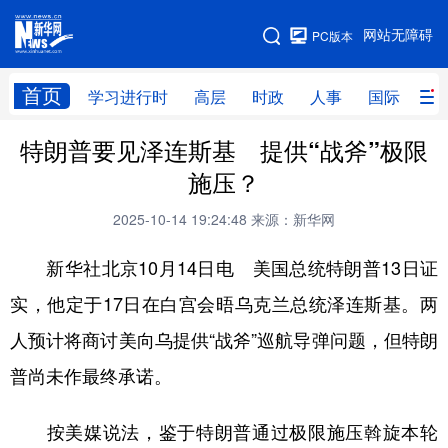
手机版
网站无障碍
PC版本
网站地图
首页
学习进行时
高层
时政
人事
国际
财
特朗普要见泽连斯基 提供“战斧”极限
学习进行时
高层
时政
人事
施压？
国际
财经
网评
港澳
2025-10-14 19:24:48
来源：新华网
台湾
思客智库
全球连线
教育
新华社北京10月14日电 美国总统特朗普13日证
科技
科创
量子
体育
实，他定于17日在白宫会晤乌克兰总统泽连斯基。两
文化
书画
健康
军事
人预计将商讨美向乌提供“战斧”巡航导弹问题，但特朗
访谈
视频
图片
政务
普尚未作最终承诺。
法律
中央文件
金融
汽车
按美媒说法，鉴于特朗普通过极限施压斡旋本轮
食品
人居
信息化
数字经济