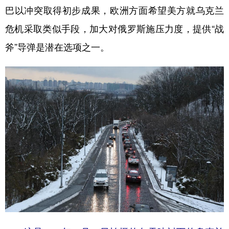
巴以冲突取得初步成果，欧洲方面希望美方就乌克兰
学术中国
乡村振兴
银龄
溯源中国
危机采取类似手段，加大对俄罗斯施压力度，提供“战
城市
旅游
能源
会展
斧”导弹是潜在选项之一。
彩票
娱乐
时尚
悦读
公益
一带一路
亚太网
上市公司
文化产业
地方频道
北京
天津
河北
山西
辽宁
吉林
上海
江苏
浙江
安徽
福建
江西