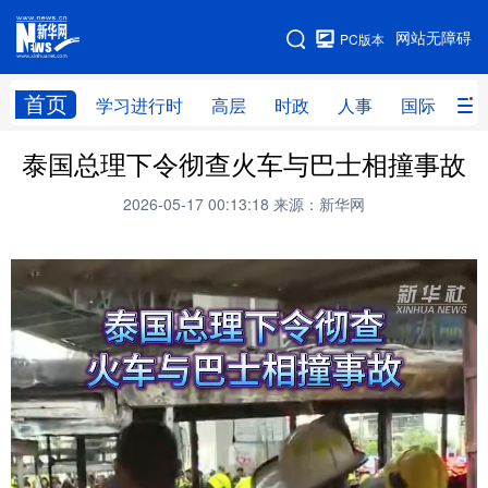
手机版
网站无障碍
PC版本
网站地图
首页
学习进行时
高层
时政
人事
国际
财
泰国总理下令彻查火车与巴士相撞事故
学习进行时
高层
时政
人事
2026-05-17 00:13:18
来源：新华网
国际
财经
网评
港澳
台湾
思客智库
全球连线
教育
科技
科创
量子
体育
文化
书画
健康
军事
访谈
视频
图片
政务
法律
中央文件
金融
汽车
食品
人居
信息化
数字经济