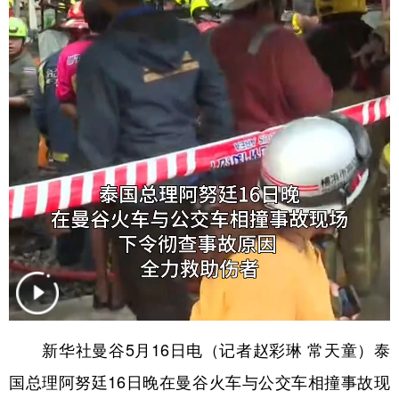
学术中国
乡村振兴
银龄
溯源中国
城市
旅游
能源
会展
彩票
娱乐
时尚
悦读
公益
一带一路
亚太网
上市公司
文化产业
地方频道
北京
天津
河北
山西
辽宁
吉林
上海
江苏
新华社曼谷5月16日电（记者赵彩琳 常天童）泰
浙江
安徽
福建
江西
国总理阿努廷16日晚在曼谷火车与公交车相撞事故现