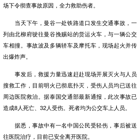
山东
河南
湖北
湖南
场下令彻查事故原因，全力救助伤者。
广东
广西
海南
重庆
当天下午，曼谷一处铁路道口发生交通事故，一
四川
贵州
云南
西藏
列由北柳府驶往曼谷挽赐站的货运火车，与一辆公交
陕西
甘肃
青海
宁夏
车相撞。事故波及多辆轿车及摩托车，现场起火并传
新疆
内蒙古
黑龙江
出爆炸声。
事发后，救援力量迅速赶赴现场开展灭火与人员
多语种频道
搜救工作，目前明火已彻底扑灭，受伤人员均已送往
English
Español
Français
عربى
周边医院救治。据泰国交通部最新通报，此次事故已
Русский язык
日本語
한국어
造成8人死亡、32人受伤。死者均为公交车上人员。
Deutsch
Português
据悉，事故中有一名中国公民受轻伤，事后被送
往医院治疗，目前已安全离开医院。