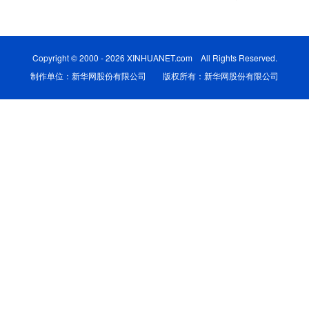
学术中国
乡村振兴
银龄
溯源中国
城市
旅游
能源
会展
Copyright © 2000 - 2026 XINHUANET.com All Rights Reserved.
制作单位：新华网股份有限公司 版权所有：新华网股份有限公司
彩票
娱乐
时尚
悦读
公益
一带一路
亚太网
上市公司
文化产业
地方频道
北京
天津
河北
山西
辽宁
吉林
上海
江苏
浙江
安徽
福建
江西