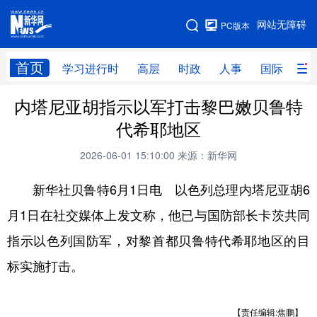
手机版
网站无障碍
PC版本
网站地图
首页
学习进行时
高层
时政
人事
国际
财
内塔尼亚胡指示以军打击黎巴嫩贝鲁特
学习进行时
高层
时政
人事
代希耶地区
国际
财经
网评
港澳
2026-06-01 15:10:00
来源：新华网
台湾
思客智库
全球连线
教育
新华社贝鲁特6月1日电 以色列总理内塔尼亚胡6
科技
科创
量子
体育
月1日在社交媒体上发文称，他已与国防部长卡茨共同
文化
书画
健康
军事
指示以色列国防军，对黎首都贝鲁特代希耶地区的目
访谈
视频
图片
政务
标实施打击。
法律
中央文件
金融
汽车
【责任编辑:焦鹏】
食品
人居
信息化
数字经济