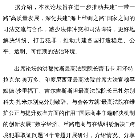
据介绍，本次论坛旨在进一步推动共建“一带一
学术中国
乡村振兴
银龄
溯源中国
路”高质量发展，深化共建“海上丝绸之路”国家之间的
城市
旅游
能源
会展
司法交流与合作，减少法律冲突和司法障碍，更好地
彩票
娱乐
时尚
悦读
解决纠纷、打击犯罪，推动共建各国打造稳定、公
平、透明、可预期的法治环境。
公益
一带一路
亚太网
上市公司
文化产业
出席论坛的洪都拉斯最高法院院长蕾韦卡·莉泽特·
拉克尔·奥万多、印度尼西亚最高法院首席大法官穆罕
地方频道
默德·沙里福丁、吉尔吉斯斯坦最高法院院长巴扎尔别
科夫·扎米尔别克分别致辞。与会各方就“最高法院在维
北京
天津
河北
山西
护公正与提升效率方面的作用”“国际商事争端解决机制
辽宁
吉林
上海
江苏
的创新发展”“数字经济、丝路电商与在线纠纷解决”“跨
浙江
安徽
福建
江西
境犯罪取证问题”4个专题开展研讨，介绍情况、分享