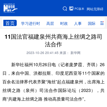
手机版
PC版本
网站无障碍
网站地图
首页
学习进行时
高层
时政
人事
国际
财
11国法官福建泉州共商海上丝绸之路司
学习进行时
高层
时政
人事
法合作
国际
财经
网评
港澳
2023-10-26 20:41:45
来源： 新华网
台湾
思客智库
全球连线
教育
新华社福州10月26日电（记者庞梦霞、齐琪）26
科技
科创
量子
体育
日，来自中国、洪都拉斯、印度尼西亚等11个国家的
文化
书画
健康
军事
百余名法律界代表齐聚“海丝”起点福建泉州，出席海上
访谈
视频
图片
政务
丝绸之路（泉州）司法合作国际论坛（2023），共
法律
中央文件
金融
汽车
商“共建海上丝绸之路 推动高质量司法合作”。
食品
人居
信息化
数字经济