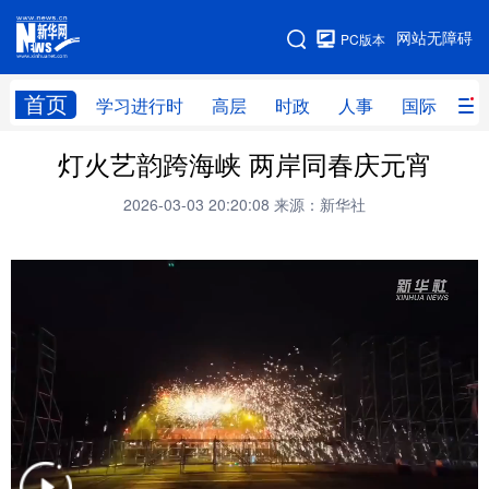
手机版
网站无障碍
PC版本
网站地图
首页
学习进行时
高层
时政
人事
国际
财
灯火艺韵跨海峡 两岸同春庆元宵
学习进行时
高层
时政
人事
2026-03-03 20:20:08
来源：新华社
国际
财经
网评
港澳
台湾
思客智库
全球连线
教育
科技
科创
量子
体育
文化
书画
健康
军事
访谈
视频
图片
政务
法律
中央文件
金融
汽车
食品
人居
信息化
数字经济