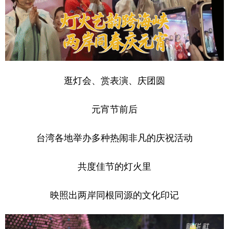
山东
河南
湖北
湖南
广东
广西
海南
重庆
四川
贵州
云南
西藏
陕西
甘肃
青海
宁夏
逛灯会、赏表演、庆团圆
新疆
内蒙古
黑龙江
元宵节前后
多语种频道
台湾各地举办多种热闹非凡的庆祝活动
English
Español
Français
عربى
共度佳节的灯火里
Русский язык
日本語
한국어
Deutsch
Português
映照出两岸同根同源的文化印记