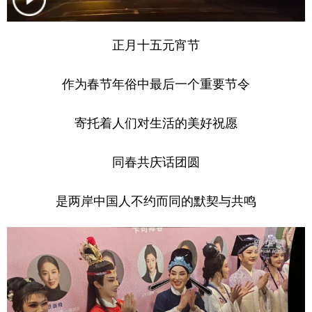
学术中国
乡村振兴
银龄
溯源中国
正月十五元宵节
城市
旅游
能源
会展
作为春节年俗中最后一个重要节令
彩票
娱乐
时尚
悦读
公益
一带一路
亚太网
上市公司
寄托着人们对生活的美好祝愿
文化产业
同春共庆话团圆
地方频道
是两岸中国人不约而同的默契与共鸣
北京
天津
河北
山西
辽宁
吉林
上海
江苏
浙江
安徽
福建
江西