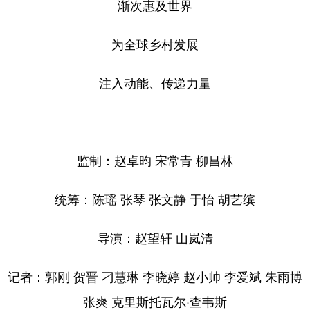
渐次惠及世界
为全球乡村发展
注入动能、传递力量
监制：赵卓昀 宋常青 柳昌林
统筹：陈瑶 张琴 张文静 于怡 胡艺缤
导演：赵望轩 山岚清
记者：郭刚 贺晋 刁慧琳 李晓婷 赵小帅 李爱斌 朱雨博
张爽 克里斯托瓦尔·查韦斯