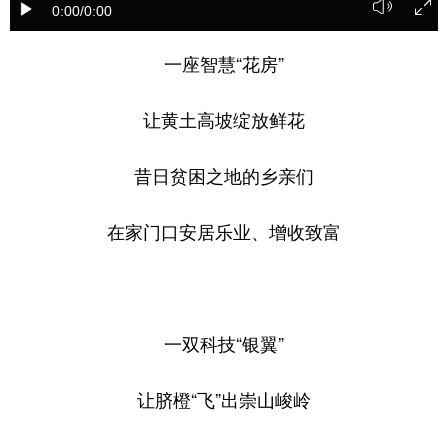
0:00
/0:00
学术中国
乡村振兴
银龄
溯源中国
一座智慧“花房”
城市
旅游
能源
会展
让黄土高坡绽放鲜花
彩票
娱乐
时尚
悦读
公益
一带一路
亚太网
上市公司
昔日贫困之地的乡亲们
文化产业
在家门口安居乐业、增收致富
地方频道
北京
天津
河北
山西
一双科技“银翼”
辽宁
吉林
上海
江苏
让脐橙“飞”出崇山峻岭
浙江
安徽
福建
江西