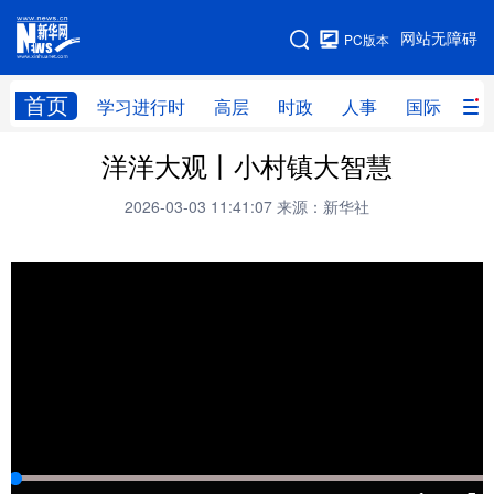
手机版
网站无障碍
PC版本
网站地图
首页
学习进行时
高层
时政
人事
国际
财
洋洋大观丨小村镇大智慧
学习进行时
高层
时政
人事
2026-03-03 11:41:07
来源：新华社
国际
财经
网评
港澳
台湾
思客智库
全球连线
教育
科技
科创
量子
体育
文化
书画
健康
军事
访谈
视频
图片
政务
法律
中央文件
金融
汽车
食品
人居
信息化
数字经济