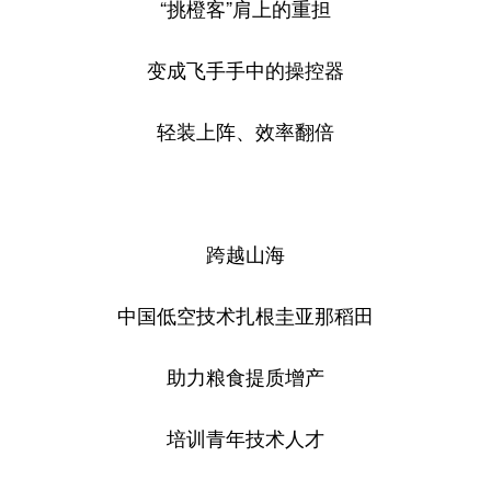
山东
河南
湖北
湖南
“挑橙客”肩上的重担
广东
广西
海南
重庆
变成飞手手中的操控器
四川
贵州
云南
西藏
轻装上阵、效率翻倍
陕西
甘肃
青海
宁夏
新疆
内蒙古
黑龙江
跨越山海
多语种频道
中国低空技术扎根圭亚那稻田
English
Español
Français
عربى
Русский язык
日本語
한국어
助力粮食提质增产
Deutsch
Português
培训青年技术人才