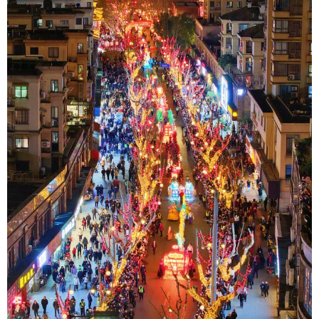
山东
河南
湖北
湖南
广东
广西
海南
重庆
四川
贵州
云南
西藏
陕西
甘肃
青海
宁夏
新疆
内蒙古
黑龙江
多语种频道
English
Español
Français
عربى
Русский язык
日本語
한국어
Deutsch
Português