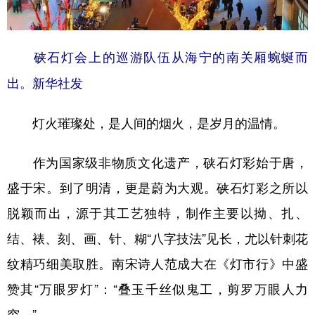
硖石灯会上的巡游队伍从海宁的南关厢蜿蜒而
出。新华社发
灯火璀璨处，是人间的烟火，是岁月的温情。
作为国家级非物质文化遗产，硖石灯彩始于唐，
盛于宋。到了明清，更是蔚为大观。硖石灯彩之所以
脱颖而出，源于其工艺独特，制作主要以拗、扎、
结、裱、刻、画、针、糊“八字技法”见长，尤以针刺花
纹精巧细美取胜。南宋诗人范成大在《灯市行》中盛
赞其“万眼罗灯”：“叠玉千丝似鬼工，剪罗万眼人力
穷。”