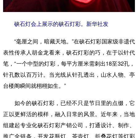
硖石灯会上展示的硖石灯彩。新华社发
“毫厘之间，暗藏天地。”在硖石灯彩国家级非遗代
表性传承人胡金龙看来，硖石灯彩的巧，在于以针代
笔，“一个中型的灯彩，每平方厘米需刺出18至32孔，
针孔数以百万计。当光线从针孔透出，山水人物、亭
台楼阁瞬间就栩栩如生。”
如今的硖石灯彩，已经不只是节日里的点缀，它
正以更鲜活的模样，融入日常的风景。近年来，当地
组建起专业化硖石灯彩产销公司，打通设计、制作、
推广全链条，开发花瓶灯、茶壶灯、折叠花灯等灯彩