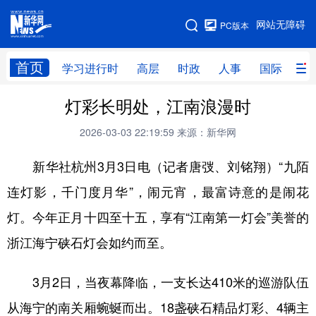
手机版
网站无障碍
PC版本
网站地图
首页
学习进行时
高层
时政
人事
国际
财
灯彩长明处，江南浪漫时
学习进行时
高层
时政
人事
2026-03-03 22:19:59
来源：新华网
国际
财经
网评
港澳
新华社杭州3月3日电（记者唐弢、刘铭翔）“九陌
台湾
思客智库
全球连线
教育
连灯影，千门度月华”，闹元宵，最富诗意的是闹花
科技
科创
量子
体育
灯。今年正月十四至十五，享有“江南第一灯会”美誉的
文化
书画
健康
军事
浙江海宁硖石灯会如约而至。
访谈
视频
图片
政务
3月2日，当夜幕降临，一支长达410米的巡游队伍
法律
中央文件
金融
汽车
从海宁的南关厢蜿蜒而出。18盏硖石精品灯彩、4辆主
食品
人居
信息化
数字经济