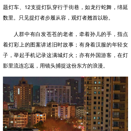
题灯车、12支提灯队穿行于街巷，如龙行蛇舞，绵延
学术中国
乡村振兴
银龄
溯源中国
数里。只见提灯者步履从容，观灯者翘首以盼。
城市
旅游
能源
会展
人群中有白发苍苍的老者，牵着孙儿的手，指点
彩票
娱乐
时尚
悦读
着灯彩上的图案讲述旧时故事；有身着汉服的年轻女
公益
一带一路
亚太网
上市公司
子，举起手机记录这满城灯火；亦有外国游客，在灯
文化产业
影里流连忘返，用镜头捕捉这份东方的浪漫。
地方频道
北京
天津
河北
山西
辽宁
吉林
上海
江苏
浙江
安徽
福建
江西