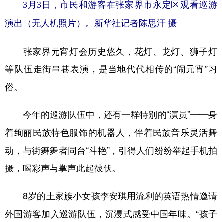
山东
河南
湖北
湖南
3月3日，市民和游客在张家界市永定区观看巡游
演出（无人机照片）。新华社记者陈思汗 摄
广东
广西
海南
重庆
四川
贵州
云南
西藏
张家界元宵灯会历史悠久，花灯、龙灯、狮子灯
陕西
甘肃
青海
宁夏
等队伍走街串巷表演，是当地代代相传的“闹元宵”习
新疆
内蒙古
黑龙江
俗。
今年的巡游队伍中，还有一群特别的“演员”——身
多语种频道
着绚丽民族特色服饰的机器人，伴着民族音乐灵活舞
English
Español
Français
عربى
动，与街舞舞者同台“斗艳”，引得人们纷纷举起手机拍
Русский язык
日本語
한국어
摄，喝彩声与掌声此起彼伏。
Deutsch
Português
8岁的土家族小女孩李安琪用流利的英语热情邀请
外国游客加入巡游队伍，沉浸式感受中国年味。“孩子