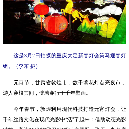
这是3月2日拍摄的重庆大足新春灯会策马迎春灯
组。（李东 摄）
元宵节，甘肃省敦煌市，数千盏花灯点亮夜市，
游人穿梭其间，恍若穿行于千年壁画。
今年春节，敦煌利用现代科技打造元宵灯会，让
千年丝路文化在现代光影中“活”了起来：借助动态光影