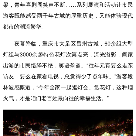
梁，青年喜剧周笑声不断……系列展演和活动让市民
游客既能感受两千年古城的厚重历史，又能体验现代
都市的潮流繁华。
夜幕降临，重庆市大足区昌州古城，60余组大型
灯组与3000余盏特色花灯次第点亮，流光溢彩，阖家
出游的市民络绎不绝，笑语盈盈。“往年元宵要么走亲
访友，要么在家看电视，总觉得少了点年味。”游客段
林波感慨道，“今年全家一起逛灯会、赏花灯，这种烟
火气，才是咱们老百姓最向往的幸福生活。”