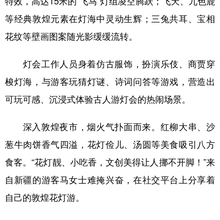
特效，高达15米的“飞马”灯组凌空腾跃；飞天、九色鹿
等经典敦煌元素在灯海中灵动生辉；三兔共耳、宝相
花纹等壁画图案随光影缓缓流转。
灯会工作人员身着仿古服饰，扮演乐伎、商贾穿
梭灯海，与游客玩猜灯谜、诗词问答等游戏，营造出
可玩可感、沉浸式体验古人游灯会的热闹场景。
深入敦煌夜市，烟火气扑面而来。红柳大串、沙
葱牛肉饼香气四溢，花灯俭儿、汤圆等美食吸引八方
食客。“花灯靓、小吃香，文创美得让人挪不开脚！”来
自新疆的游客马女士难掩兴奋，在社交平台上分享着
自己的敦煌花灯游。