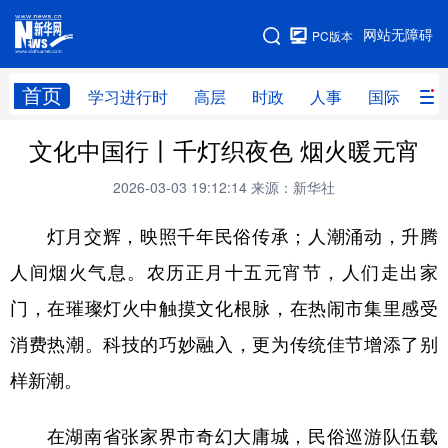
手机版
网站无障碍
PC版本
网站地图
首页
学习进行时
高层
时政
人事
国际
财
文化中国行丨千灯织夜色 烟火暖元宵
学习进行时
高层
时政
人事
2026-03-03 19:12:14
来源：新华社
国际
财经
网评
港澳
灯月交辉，映照千年民俗传承；人潮涌动，升腾
台湾
思客智库
全球连线
教育
人间烟火气息。农历正月十五元宵节，人们走出家
科技
科创
量子
体育
门，在璀璨灯火中触摸文化根脉，在热闹市集里感受
文化
书画
健康
军事
消费热潮。科技的巧妙融入，更为传统佳节增添了别
访谈
视频
图片
政务
样新潮。
法律
中央文件
金融
汽车
在湖南省张家界市奇幻大庸城，民俗巡游队伍载
食品
人居
信息化
数字经济