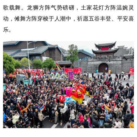
歌载舞。龙狮方阵气势磅礴，土家花灯方阵温婉灵
学术中国
乡村振兴
银龄
溯源中国
动，傩舞方阵穿梭于人潮中，祈愿五谷丰登、平安喜
城市
旅游
能源
会展
乐。
彩票
娱乐
时尚
悦读
公益
一带一路
亚太网
上市公司
文化产业
地方频道
北京
天津
河北
山西
辽宁
吉林
上海
江苏
浙江
安徽
福建
江西