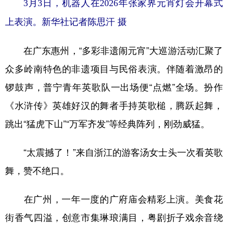
3月3日，机器人在2026年张家界元宵灯会开幕式
上表演。新华社记者陈思汗 摄
在广东惠州，“多彩非遗闹元宵”大巡游活动汇聚了
众多岭南特色的非遗项目与民俗表演。伴随着激昂的
锣鼓声，普宁青年英歌队一出场便“点燃”全场。扮作
《水浒传》英雄好汉的舞者手持英歌槌，腾跃起舞，
跳出“猛虎下山”“万军齐发”等经典阵列，刚劲威猛。
“太震撼了！”来自浙江的游客汤女士头一次看英歌
舞，赞不绝口。
在广州，一年一度的广府庙会精彩上演。美食花
街香气四溢，创意市集琳琅满目，粤剧折子戏余音绕