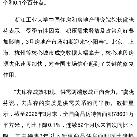
山东
河南
湖北
湖南
个和0.1个百分点。
广东
广西
海南
重庆
浙江工业大学中国住房和房地产研究院院长虞晓
四川
贵州
云南
西藏
芬表示，受季节性因素、积压需求释放及政策利好叠
陕西
甘肃
青海
宁夏
加影响，3月房地产市场如期迎来“小阳春”。北京、上
海、杭州等核心城市成交数据大幅攀升，核心地段房
新疆
内蒙古
黑龙江
源去化速度加快，对全国市场信心起到了关键的修复
作用。
多语种频道
English
Español
Français
عربى
“去库存成效初现、供需两端形成正向合力。”虞晓
Русский язык
日本語
한국어
芬说，去库存的实质是供需关系的再平衡。数据显
示，截至2026年3月末，全国商品房待售面积78601万
Deutsch
Português
平方米，同比下降0.1%，连续52个月以来首次同比下
降，其中待售3年以下新建商品住房面积同比降幅