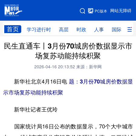
手机版
网站无障碍
PC版本
网站地图
首页
学习进行时
高层
时政
人事
国际
财
民生直通车丨3月份70城房价数据显示市
学习进行时
高层
时政
人事
场复苏动能持续积聚
国际
财经
网评
港澳
2026-04-16 20:13:52
来源：新华网
台湾
思客智库
全球连线
教育
新华社北京4月16日电
题：3月份70城房价数据显
科技
科创
量子
体育
示市场复苏动能持续积聚
文化
书画
健康
军事
新华社记者王优玲
访谈
视频
图片
政务
法律
中央文件
金融
汽车
国家统计局16日公布的数据显示，70个大中城市
食品
人居
信息化
数字经济