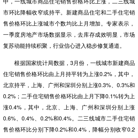
中，一线城市商品住宅销售价格环比上涨，二三线城
市环比降幅收窄或持平。新建商品住宅和二手住宅销
学术中国
乡村振兴
银龄
溯源中国
售价格环比上涨城市个数均比上月增加。专家表示，
城市
旅游
能源
会展
一季度房地产市场数据显示，去库存成效明显，市场
彩票
娱乐
时尚
悦读
复苏动能持续积聚，行业信心进入稳步修复通道。
公益
一带一路
亚太网
上市公司
根据国家统计局数据，3月份，一线城市新建商品
文化产业
住宅销售价格环比由上月持平转为上涨0.2%，其中，
北京持平，上海、广州和深圳分别上涨0.3%、0.3%和
地方频道
0.2%；二手住宅销售价格环比由上月下降0.1%转为上
北京
天津
河北
山西
涨0.4%，其中，北京、上海、广州和深圳分别上涨
辽宁
吉林
上海
江苏
0.6%、0.4%、0.2%和0.4%。二三线城市二手住宅销
浙江
安徽
福建
江西
售价格环比分别下降0.2%和0.4%，降幅分别收窄0.2