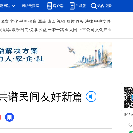
建网站
网站无障碍
客户端
手机版
站内搜索
体育
文化
书画
健康
军事
访谈
视频
图片
政务
法律
中央文件
展
彩票
娱乐
时尚
悦读
公益
一带一路
亚太网
上市公司
文化产业
年共谱民间友好新篇