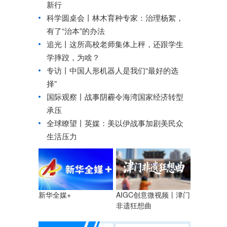
新行
科学圆桌会丨林木育种专家：治理杨絮，
有了“治本”的办法
追光丨
这所高校老师集体上秤，还跟学生
学摔跤，为啥？
专访丨中国人形机器人是我们“最好的选
择”
国际观察丨战事阴霾令海湾国家经济转型
承压
全球瞭望丨英媒：美以伊战事加剧美民众
生活压力
AIGC创意微视频丨津门
新华全媒+
非遗狂想曲