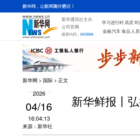
新华通讯社主办
学习进行时
高层
时
公司官网
金融
汽车
食品
人居
股票代码：
603888
新华网
>
国际
> 正文
2026
新华鲜报丨弘
04/16
16:04:13
来源：新华社