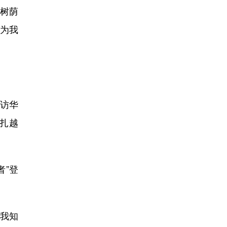
树荫
谊为我
访华
扎越
者”登
，我知