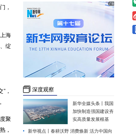
大门，
、上海
承、绽
深度观察
交”，
。
新华全媒头条丨
我国
加快制造强国建设夯
再度聚
实高质量发展根基
熟，
新华视点丨
春耕沃野 消费焕新 活力中国向