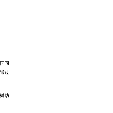
国同
“通过
树幼