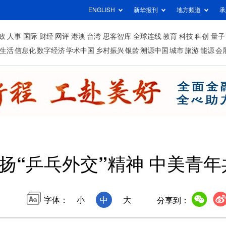
ENGLISH
新华报刊
地方频道
承
政
人事
国际
财经
网评
港澳
台湾
思客智库
全球连线
教育
科技
科创
量子
生活
信息化
数字经济
学术中国
乡村振兴
银龄
溯源中国
城市
旅游
能源
会
扬“乒乓外交”精神 中美青
字体：
小
中
大
分享到：