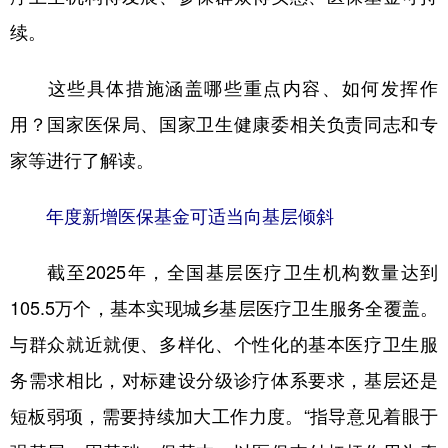
续。
学术中国
乡村振兴
银龄
溯源中国
城市
旅游
能源
会展
这些具体措施涵盖哪些重点内容、如何发挥作
用？国家医保局、国家卫生健康委相关负责同志和专
彩票
娱乐
时尚
悦读
家等进行了解读。
公益
一带一路
亚太网
上市公司
文化产业
年度新增医保基金可适当向基层倾斜
截至2025年，全国基层医疗卫生机构数量达到
地方频道
105.5万个，基本实现城乡基层医疗卫生服务全覆盖。
北京
天津
河北
山西
与群众就近就便、多样化、个性化的基本医疗卫生服
辽宁
吉林
上海
江苏
务需求相比，对标建设分级诊疗体系要求，基层还是
浙江
安徽
福建
江西
短板弱项，需要持续加大工作力度。“指导意见着眼于