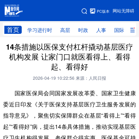
手机版
网站无障碍
PC版本
网站地图
首页
学习进行时
高层
时政
人事
国际
财
14条措施以医保支付杠杆撬动基层医疗
学习进行时
高层
时政
人事
机构发展 让家门口就医看得上、看得
国际
财经
网评
港澳
起、看得好
台湾
思客智库
全球连线
教育
2026-04-19 10:22:56
来源：人民日报
科技
科创
量子
体育
国家医保局会同国家发展改革委、国家卫生健康
文化
书画
健康
军事
委近日印发《关于医保支持基层医疗卫生服务发展的
访谈
视频
图片
政务
指导意见》，聚焦切实保障群众在基层“看得上”“看得
法律
中央文件
金融
汽车
起”“看得好”病，提出14条具体措施，推动实现基层医
疗卫生机构得发展、参保群众得实惠、医保基金可持
食品
人居
信息化
数字经济