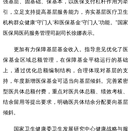
强基层、固基础、保基本，以医保支付杠杆作用为牵
山东
河南
湖北
湖南
引，立足支持提高基层服务能力，夯实基层医疗卫生
广东
广西
海南
重庆
机构群众健康‘守门人’和医保基金‘守门人’功能。”国家
四川
贵州
云南
西藏
医保局医药服务管理司副司长徐娜表示。
陕西
甘肃
青海
宁夏
更加有力保障基层基金收入。指导意见优化了医
新疆
内蒙古
黑龙江
保基金区域总额管理，在保障基金平稳运行的基础
上，通过优化总额编制结构，合理体现对基层的支
多语种频道
持，年度新增医保基金可适当向基层倾斜。完善紧密
English
Español
Français
عربى
型医共体总额付费，重点对医共体总额、绩效考核、
Русский язык
日本語
한국어
结余留用等提出要求，明确医共体结余分配要向基层
Deutsch
Português
倾斜。
国家卫生健康委卫生发展研究中心健康战略与服