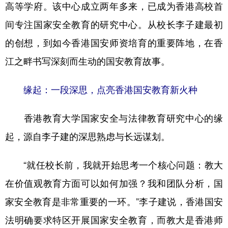
山东
河南
湖北
湖南
高等学府。该中心成立两年多来，已成为香港高校首
间专注国家安全教育的研究中心。从校长李子建最初
广东
广西
海南
重庆
的创想，到如今香港国安师资培育的重要阵地，在香
四川
贵州
云南
西藏
江之畔书写深刻而生动的国安教育故事。
陕西
甘肃
青海
宁夏
新疆
内蒙古
黑龙江
缘起：一段深思，点亮香港国安教育新火种
香港教育大学国家安全与法律教育研究中心的缘
多语种频道
起，源自李子建的深思熟虑与长远谋划。
English
Español
Français
عربى
“就任校长前，我就开始思考一个核心问题：教大
Русский язык
日本語
한국어
在价值观教育方面可以如何加强？我和团队分析，国
Deutsch
Português
家安全教育是非常重要的一环。”李子建说，香港国安
法明确要求特区开展国家安全教育，而教大是香港师