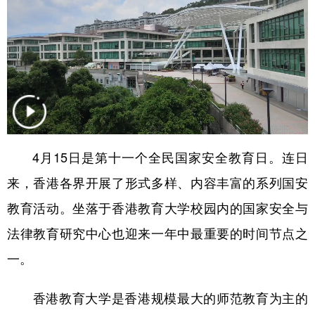
学术中国
乡村振兴
银龄
溯源中国
城市
旅游
能源
会展
彩票
娱乐
时尚
悦读
公益
一带一路
亚太网
上市公司
文化产业
4月15日是第十一个全民国家安全教育日。连日
来，香港各界开展了形式多样、内容丰富的系列国安
地方频道
教育活动。坐落于香港教育大学校园内的国家安全与
北京
天津
河北
山西
法律教育研究中心也迎来一年中最重要的时间节点之
一。
辽宁
吉林
上海
江苏
浙江
安徽
福建
江西
香港教育大学是香港规模最大的师范教育为主的