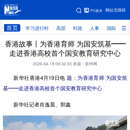
手机版
网站无障碍
PC版本
网站地图
首页
学习进行时
高层
时政
人事
国际
财
香港故事丨为香港育师 为国安筑基——
学习进行时
高层
时政
人事
走进香港高校首个国安教育研究中心
国际
财经
网评
港澳
2026-04-19 09:32:33
来源：新华网
台湾
思客智库
全球连线
教育
新华社香港4月19日电
题：为香港育师 为国安筑
科技
科创
量子
体育
基——走进香港高校首个国安教育研究中心
文化
书画
健康
军事
新华社记者肖逸晨、郭鑫
访谈
视频
图片
政务
法律
中央文件
金融
汽车
食品
人居
信息化
数字经济