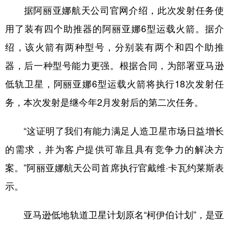
据阿丽亚娜航天公司官网介绍，此次发射任务使
学术中国
乡村振兴
银龄
溯源中国
用了装有四个助推器的阿丽亚娜6型运载火箭。据介
城市
旅游
能源
会展
绍，该火箭有两种型号，分别装有两个和四个助推
彩票
娱乐
时尚
悦读
器，后一种型号能力更强。根据合同，为部署亚马逊
低轨卫星，阿丽亚娜6型运载火箭将执行18次发射任
公益
一带一路
亚太网
上市公司
务，本次发射是继今年2月发射后的第二次任务。
文化产业
“这证明了我们有能力满足人造卫星市场日益增长
地方频道
的需求，并为客户提供可靠且具有竞争力的解决方
案。”阿丽亚娜航天公司首席执行官戴维·卡瓦约莱斯表
北京
天津
河北
山西
示。
辽宁
吉林
上海
江苏
浙江
安徽
福建
江西
亚马逊低地轨道卫星计划原名“柯伊伯计划”，是亚