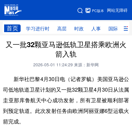
手机版
网站无障碍
PC版本
网站地图
首页
学习进行时
高层
时政
人事
国际
财
又一批32颗亚马逊低轨卫星搭乘欧洲火
学习进行时
高层
时政
人事
箭入轨
国际
财经
网评
港澳
2026-05-01 11:24:29
来源：新华网
台湾
思客智库
全球连线
教育
新华社巴黎4月30日电（记者罗毓）美国亚马逊公
科技
科创
量子
体育
司低地轨道卫星计划的又一批32颗卫星4月30日从法属
文化
书画
健康
军事
圭亚那库鲁航天中心成功发射，所有卫星被顺利部署
访谈
视频
图片
政务
到预定轨道。此次发射任务由欧洲阿丽亚娜6型运载火
法律
中央文件
金融
汽车
箭完成。
食品
人居
信息化
数字经济