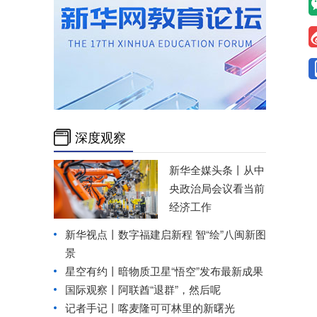
深度观察
新华全媒头条丨
从中
央政治局会议看当前
经济工作
新华视点丨
数字福建启新程 智“绘”八闽新图
景
星空有约丨暗物质卫星“悟空”发布最新成果
国际观察丨
阿联酋“退群”，然后呢
记者手记丨喀麦隆可可林里的新曙光