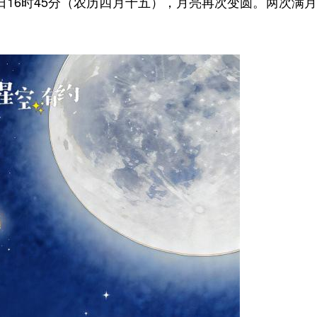
1日16时45分（农历四月十五），月亮再次变圆。两次满