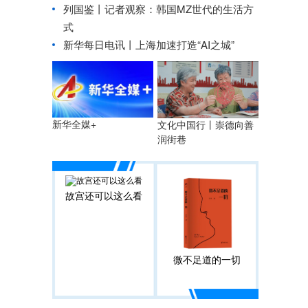
列国鉴丨记者观察：韩国MZ世代的生活方
式
新华每日电讯丨
上海加速打造“AI之城”
新华全媒+
文化中国行丨
崇德向善
润街巷
故宫还可以这么看
微不足道的一切