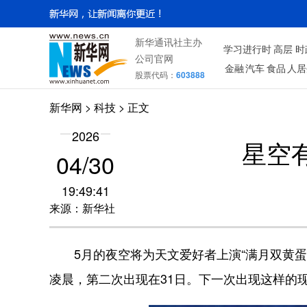
新华通讯社主办
学习进行时
高层
时
公司官网
金融
汽车
食品
人居
股票代码：
603888
新华网
>
科技
> 正文
2026
星空有
04/30
19:49:41
来源：新华社
5月的夜空将为天文爱好者上演“满月双黄蛋
凌晨，第二次出现在31日。下一次出现这样的现