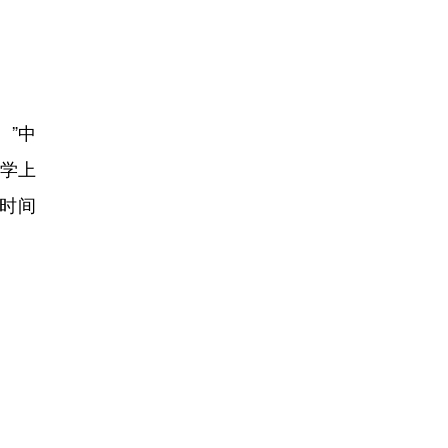
”中
文学上
“时间