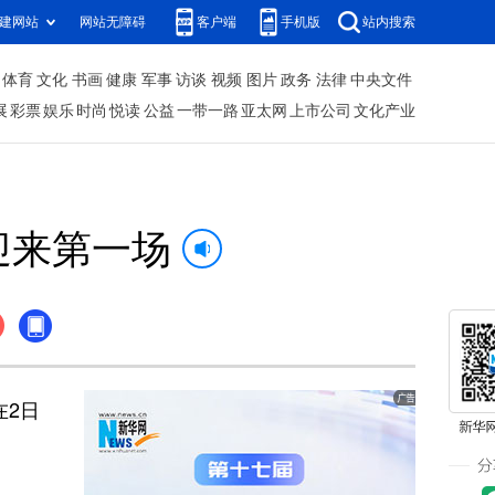
建网站
网站无障碍
客户端
手机版
站内搜索
体育
文化
书画
健康
军事
访谈
视频
图片
政务
法律
中央文件
展
彩票
娱乐
时尚
悦读
公益
一带一路
亚太网
上市公司
文化产业
迎来第一场
在2日