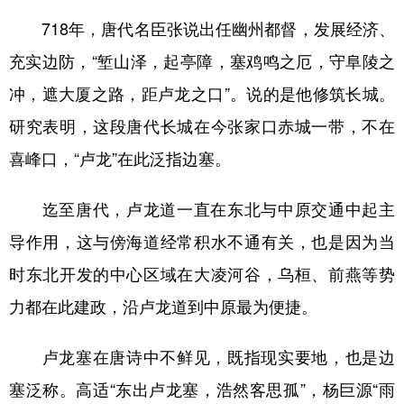
718年，唐代名臣张说出任幽州都督，发展经济、
充实边防，“堑山泽，起亭障，塞鸡鸣之厄，守阜陵之
冲，遮大厦之路，距卢龙之口”。说的是他修筑长城。
研究表明，这段唐代长城在今张家口赤城一带，不在
喜峰口，“卢龙”在此泛指边塞。
迄至唐代，卢龙道一直在东北与中原交通中起主
导作用，这与傍海道经常积水不通有关，也是因为当
时东北开发的中心区域在大凌河谷，乌桓、前燕等势
力都在此建政，沿卢龙道到中原最为便捷。
卢龙塞在唐诗中不鲜见，既指现实要地，也是边
塞泛称。高适“东出卢龙塞，浩然客思孤”，杨巨源“雨