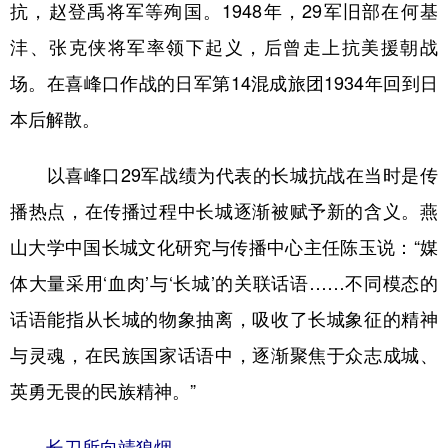
抗，赵登禹将军等殉国。1948年，29军旧部在何基
沣、张克侠将军率领下起义，后曾走上抗美援朝战
场。在喜峰口作战的日军第14混成旅团1934年回到日
本后解散。
以喜峰口29军战绩为代表的长城抗战在当时是传
播热点，在传播过程中长城逐渐被赋予新的含义。燕
山大学中国长城文化研究与传播中心主任陈玉说：“媒
体大量采用‘血肉’与‘长城’的关联话语……不同模态的
话语能指从长城的物象抽离，吸收了长城象征的精神
与灵魂，在民族国家话语中，逐渐聚焦于众志成城、
英勇无畏的民族精神。”
长刀所向靖狼烟