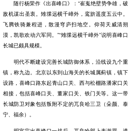
随行杨荣作《出喜峰口》：“崔嵬绝壁势争雄，破
敌机谋出圣衷。雉堞远横千嶂外，鸾旂遥度五云中。
飞腾铁骑兼程进，散漫穹庐扫地空。仰荷天威清朔
漠，凯歌欢动六军同。”“雉堞远横千嶂外”说明喜峰口
长城已颇具规模。
明代不断建设完善长城防御体系，沿线设九个重
镇，称九边。北京以东到山海关的长城属蓟镇，镇下
设路，喜峰口路东起青山口关、西与松棚路潘家口关
相接，包括喜峰口关、董家口关、铁门关等。这一带
长城防卫对象包括叛附不定的兀良哈三卫（朵颜、泰
宁、福余）。
明宣宗出喜峰口一战后，兀良哈部上表谢罪，遣