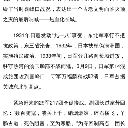
绘了当时喜峰口战况，表达出一个古老文明面临灭顶
之灾的最后呐喊——热血化长城。
1931年日寇发动“九一八”事变，东北军奉行不抵
抗政策，东三省沦丧。1932年，日本扶植伪满洲国，
实施殖民统治。1933年初，日军分几路向长城进攻，
驻守热河的汤玉麟部不战而逃。3月9日，日军第14混
成旅团攻到喜峰口，守军万福麟稍战即溃，日军占据
关城东北制高点。
紧急赶来的29军217团仓促接战。副团长过家芳回
忆：“数百骑寇，溃兵上千，硝烟滚滚，碎石横飞，羊
肠古道，死伤阻塞，至为寒酷。”为夺回制高点，团长