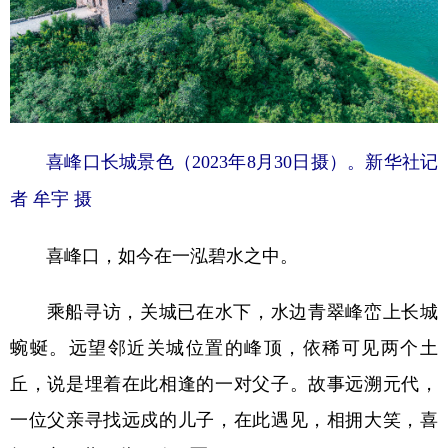
学术中国
乡村振兴
银龄
溯源中国
城市
旅游
能源
会展
彩票
娱乐
时尚
悦读
喜峰口长城景色（2023年8月30日摄）。新华社记
公益
一带一路
亚太网
上市公司
者 牟宇 摄
文化产业
喜峰口，如今在一泓碧水之中。
地方频道
乘船寻访，关城已在水下，水边青翠峰峦上长城
北京
天津
河北
山西
蜿蜒。远望邻近关城位置的峰顶，依稀可见两个土
辽宁
吉林
上海
江苏
丘，说是埋着在此相逢的一对父子。故事远溯元代，
浙江
安徽
福建
江西
一位父亲寻找远戍的儿子，在此遇见，相拥大笑，喜