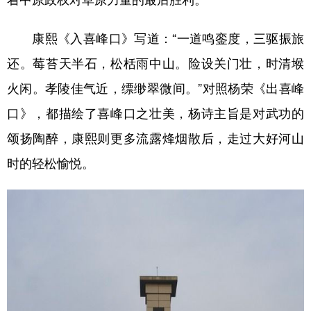
康熙《入喜峰口》写道：“一道鸣銮度，三驱振旅
还。莓苔天半石，松栝雨中山。险设关门壮，时清堠
火闲。孝陵佳气近，缥缈翠微间。”对照杨荣《出喜峰
口》，都描绘了喜峰口之壮美，杨诗主旨是对武功的
颂扬陶醉，康熙则更多流露烽烟散后，走过大好河山
时的轻松愉悦。