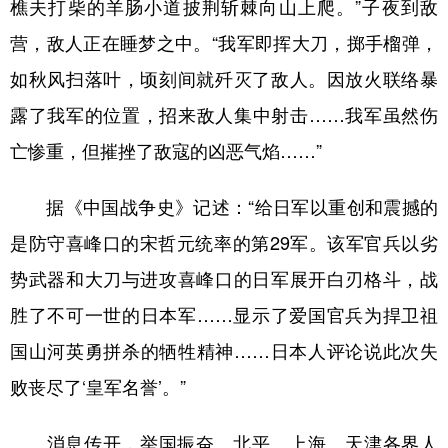
樵夫打柴的羊肠小道披荆斩棘向山上爬。”子夜到敌
营，敌人正在睡梦之中。“我军即挥大刀，掷手榴弹，
如秋风扫落叶，顷刻间就歼灭了敌人。因放火联络暴
露了我军的位置，招来敌人集中射击……我军虽然伤
亡惨重，但摧挫了敌寇的凶恶气焰……”
据《中国战争史》记述：“给日军以重创和震撼的
是防守喜峰口的宋哲元统率的第29军。该军官兵以劣
势武器和大刀与进攻喜峰口的日军展开白刃格斗，战
胜了不可一世的日本军……显示了爱国官兵为捍卫祖
国山河英勇拼杀的牺牲精神……日本人评论说此次失
败丧尽了‘皇军名誉’。”
消息传开，举国振奋。北平、上海、天津各界人