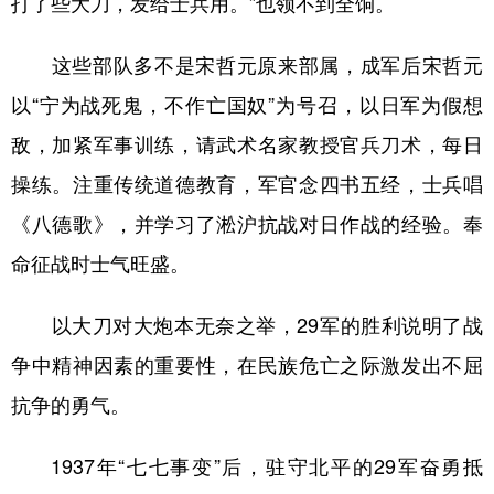
打了些大刀，发给士兵用。”也领不到全饷。
这些部队多不是宋哲元原来部属，成军后宋哲元
以“宁为战死鬼，不作亡国奴”为号召，以日军为假想
敌，加紧军事训练，请武术名家教授官兵刀术，每日
操练。注重传统道德教育，军官念四书五经，士兵唱
《八德歌》，并学习了淞沪抗战对日作战的经验。奉
命征战时士气旺盛。
以大刀对大炮本无奈之举，29军的胜利说明了战
争中精神因素的重要性，在民族危亡之际激发出不屈
抗争的勇气。
1937年“七七事变”后，驻守北平的29军奋勇抵