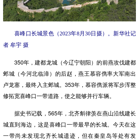
喜峰口长城景色（2023年8月30日摄）。新华社记
者 牟宇 摄
350年，建都龙城（今辽宁朝阳）的前燕攻伐建都
邺城（今河北临漳）的后赵，燕王慕容儁率大军南出
卢龙塞，最终入主邺城。353年，慕容儁派将军步浑整
修拓宽喜峰口一带道路，使之能够并行车辆。
据史书记载，565年，北齐斛律羡在燕山沿线建长
城直到海边，这是喜峰口一带最早的长城。今天在这
一带尚未发现北齐长城遗迹，但在秦皇岛等处有发