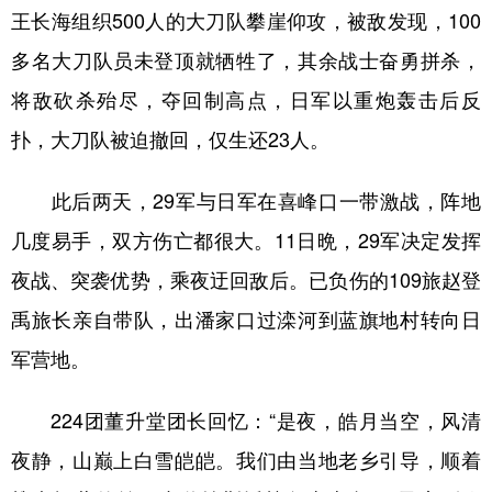
王长海组织500人的大刀队攀崖仰攻，被敌发现，100
多名大刀队员未登顶就牺牲了，其余战士奋勇拼杀，
将敌砍杀殆尽，夺回制高点，日军以重炮轰击后反
扑，大刀队被迫撤回，仅生还23人。
此后两天，29军与日军在喜峰口一带激战，阵地
几度易手，双方伤亡都很大。11日晩，29军决定发挥
夜战、突袭优势，乘夜迂回敌后。已负伤的109旅赵登
禹旅长亲自带队，出潘家口过滦河到蓝旗地村转向日
军营地。
224团董升堂团长回忆：“是夜，皓月当空，风清
夜静，山巅上白雪皑皑。我们由当地老乡引导，顺着