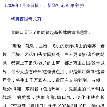
（2026年1月18日摄）。新华社记者 牟宇 摄
钢脚夜眼青龙刀
喜峰口见证了血肉筑起新长城的慷慨悲壮。
“隆隆、轧轧，巨炮、飞机的轰炸/满山的烟雾、岩
片、尸块、火花/山头太阳黯淡，白云更凄惨/遍谷的阴
风，都蒙上了肃杀/这片的山河，都是万里古国/这带城
阙，最令人流连难舍/这斑斑点点，都是灿烂鲜血/这些
尸骨，将生出千万豪杰……帝国主义的剥削、占领、
瓜分/满洲、东四省（包括热河）、鬼脑里的平津/叫古
战场上的愤恨，热血奔腾/嘘口气，便化作铁血长
城。”李斯彦《喜峰口》作于1933年3月19日，诗中描