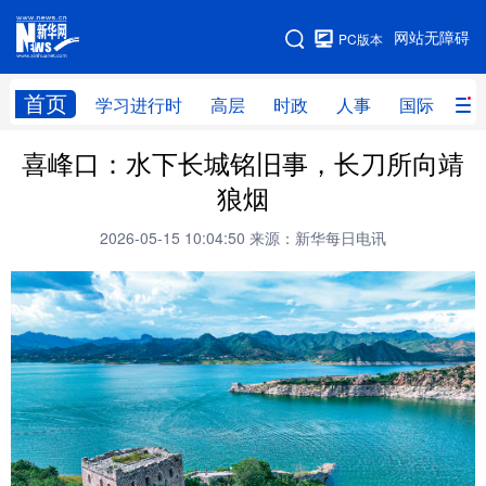
手机版
网站无障碍
PC版本
网站地图
首页
学习进行时
高层
时政
人事
国际
财
喜峰口：水下长城铭旧事，长刀所向靖
学习进行时
高层
时政
人事
狼烟
国际
财经
网评
港澳
2026-05-15 10:04:50
来源：新华每日电讯
台湾
思客智库
全球连线
教育
科技
科创
量子
体育
文化
书画
健康
军事
访谈
视频
图片
政务
法律
中央文件
金融
汽车
食品
人居
信息化
数字经济