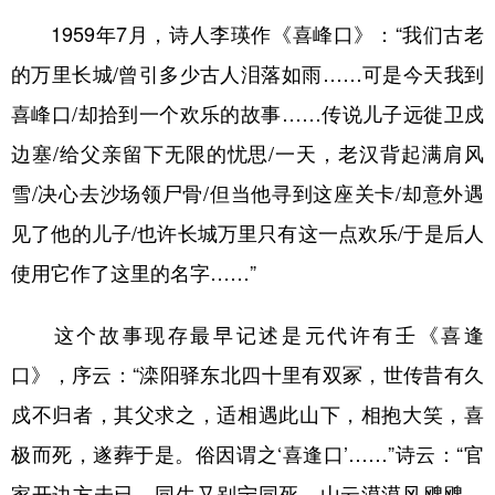
1959年7月，诗人李瑛作《喜峰口》：“我们古老
的万里长城/曾引多少古人泪落如雨……可是今天我到
喜峰口/却拾到一个欢乐的故事……传说儿子远徙卫戍
边塞/给父亲留下无限的忧思/一天，老汉背起满肩风
雪/决心去沙场领尸骨/但当他寻到这座关卡/却意外遇
见了他的儿子/也许长城万里只有这一点欢乐/于是后人
使用它作了这里的名字……”
这个故事现存最早记述是元代许有壬《喜逢
口》，序云：“滦阳驿东北四十里有双冢，世传昔有久
戍不归者，其父求之，适相遇此山下，相抱大笑，喜
极而死，遂葬于是。俗因谓之‘喜逢口’……”诗云：“官
家开边方未已，同生又别宁同死。山云漠漠风飕飕，