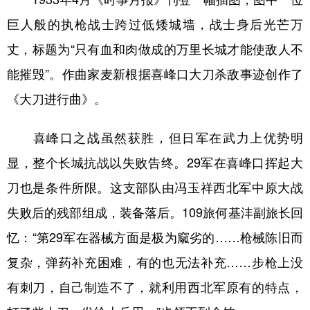
巨人般的执枪战士跨过低矮城墙，战士身后光芒万
丈，标题为“只有血和肉做成的万里长城才能使敌人不
能摧毁”。作曲家麦新根据喜峰口大刀杀敌事迹创作了
《大刀进行曲》。
喜峰口之战虽然获胜，但日军在武力上优势明
显，整个长城抗战以失败告终。29军在喜峰口挥起大
刀也是条件所限。这支部队由冯玉祥西北军中原大战
失败后的残部组成，装备落后。109旅何基沣副旅长回
忆：“第29军在器械方面是极为窳劣的……枪械陈旧而
复杂，弹药补充困难，有的也无法补充……步枪上没
有刺刀，自己制造不了，就利用西北军原有的特点，