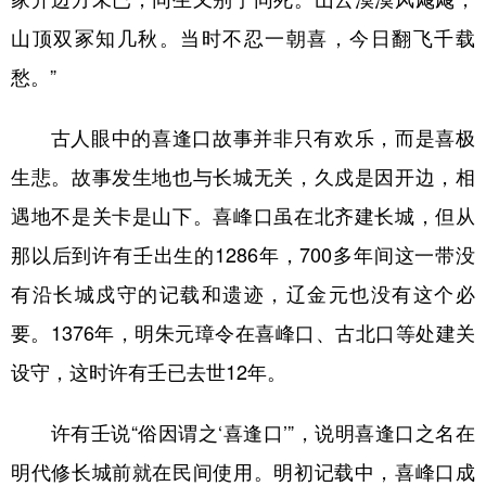
山顶双冢知几秋。当时不忍一朝喜，今日翻飞千载
愁。”
古人眼中的喜逢口故事并非只有欢乐，而是喜极
生悲。故事发生地也与长城无关，久戍是因开边，相
遇地不是关卡是山下。喜峰口虽在北齐建长城，但从
那以后到许有壬出生的1286年，700多年间这一带没
有沿长城戍守的记载和遗迹，辽金元也没有这个必
要。1376年，明朱元璋令在喜峰口、古北口等处建关
设守，这时许有壬已去世12年。
许有壬说“俗因谓之‘喜逢口’”，说明喜逢口之名在
明代修长城前就在民间使用。明初记载中，喜峰口成