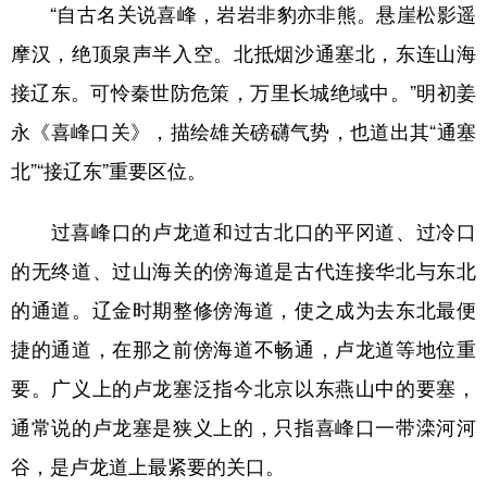
“自古名关说喜峰，岩岩非豹亦非熊。悬崖松影遥
摩汉，绝顶泉声半入空。北抵烟沙通塞北，东连山海
接辽东。可怜秦世防危策，万里长城绝域中。”明初姜
永《喜峰口关》，描绘雄关磅礴气势，也道出其“通塞
北”“接辽东”重要区位。
过喜峰口的卢龙道和过古北口的平冈道、过冷口
的无终道、过山海关的傍海道是古代连接华北与东北
的通道。辽金时期整修傍海道，使之成为去东北最便
捷的通道，在那之前傍海道不畅通，卢龙道等地位重
要。广义上的卢龙塞泛指今北京以东燕山中的要塞，
通常说的卢龙塞是狭义上的，只指喜峰口一带滦河河
谷，是卢龙道上最紧要的关口。