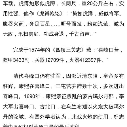
车载。虎蹲炮形似虎蹲，长两尺，重20公斤左右，实
用性强。他作《虎蹲炮铭》：“势如虎蹲，威似将军。
腹吞火药，务足百星……听号而发，粉如流萤。诚为
无敌，汛扫虏庭。功成身退，千古留声。”
完成于1574年的《四镇三关志》载：“喜峰口营，
盔甲3433副，兵器12709件，火器412397件。”
清代喜峰口仍有驻军，因邻近清东陵，皇帝多有
驻跸。康熙在喜峰口、三屯营驻跸数十次，多次进出
喜峰口。1690年，康熙亲征叛乱的蒙古噶尔丹部，率
大军出喜峰口、古北口，在乌兰布通以火炮大破噶尔
丹的驼城。有国外学者认为，此战火炮的使用，标志
着中原政权对草原力量的最后胜利。