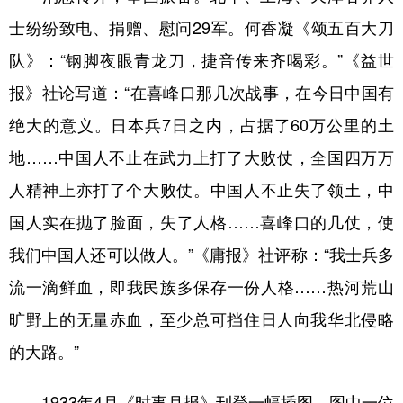
士纷纷致电、捐赠、慰问29军。何香凝《颂五百大刀
队》：“钢脚夜眼青龙刀，捷音传来齐喝彩。”《益世
报》社论写道：“在喜峰口那几次战事，在今日中国有
绝大的意义。日本兵7日之内，占据了60万公里的土
地……中国人不止在武力上打了大败仗，全国四万万
人精神上亦打了个大败仗。中国人不止失了领土，中
国人实在抛了脸面，失了人格……喜峰口的几仗，使
我们中国人还可以做人。”《庸报》社评称：“我士兵多
流一滴鲜血，即我民族多保存一份人格……热河荒山
旷野上的无量赤血，至少总可挡住日人向我华北侵略
的大路。”
1933年4月《时事月报》刊登一幅插图，图中一位