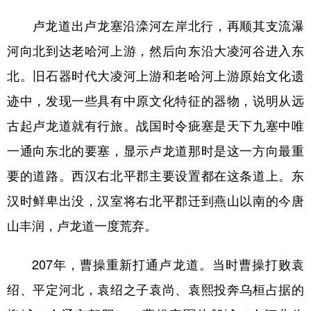
卢龙道出卢龙塞沿滦河左岸北行，再顺其支流瀑
河向北到达老哈河上游，然后向东沿大凌河谷进入东
北。旧石器时代大凌河上游和老哈河上游原始文化遗
迹中，发现一些具有中原文化特征的器物，说明从远
古起卢龙道就有行旅。战国时令疵塞是天下九塞中唯
一通向东北的要塞，显示卢龙道那时是这一方向最重
要的道路。西汉右北平郡主要设置都在这条道上。东
汉时鲜卑出没，汉室将右北平郡迁到燕山以南的今唐
山丰润，卢龙道一度荒弃。
207年，曹操重新打通卢龙道。当时曹操打败袁
绍、平定河北，袁绍之子袁尚、袁熙投奔乌桓占据的