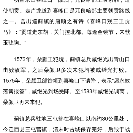
使朝贡。走卢龙道到喜峰口是兀良哈部主要朝贡路线
之一。曾出巡蓟镇的唐顺之有诗《喜峰口观三卫贡
马》：“贡道走东胡，关门控北都。每逢金镜节，来献
玉骢驹。”
1573年，朵颜卫犯境，蓟镇总兵戚继光出青山口
击败敌军，之后朵颜卫多次来犯均被戚继光打败。
1575年，朵颜卫部首领到喜峰口下请降，表示“愿永效
藩篱报答”，戚继光到场受降。至1583年戚继光调离，
朵颜卫再未来犯。
蓟镇总兵驻地三屯营在喜峰口以南约30公里处，
今迁西县三屯营镇，清末时古城保存完好，后毁于战