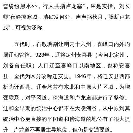
雪纷纷黑水外，行人共指卢龙塞”，应是实指。刘长
卿“夜静掩寒城，清砧发何处。声声捣秋月，肠断卢龙
戍”，可视为泛称。
五代时，石敬瑭割让幽云十六州，喜峰口内外均
属辽朝管辖。923年，辽将定州安喜县（今河北定州，
刘备曾任职）人口迁至喜峰口以南地区，也称安喜
县，金代为区分改称迁安县。1946年，将迁安县西部
析为迁西县。辽金均兼有东北和中原大片区域，为增
强联系，对平冈道、傍海道和卢龙道都进行了整修。
辽和金早期的统治中心都不在大凌河谷，从中原到其
统治中心更直接的平冈道和傍海道的地位有了很大提
升，卢龙道不再居主导地位，但仍是交通要道。