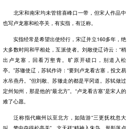
北宋和南宋均未管辖喜峰口一带，但宋人作品中
也写卢龙塞和松亭关，有实指，有泛称。
实指经常是希望出使经行，宋辽并立160多年，绝
大多数时间和平相处，互派使者。刘敞使辽诗云：“稍
出卢龙塞，回看万壑青。旷原开碛口，别道入松
亭。”苏辙使辽，苏轼作诗：“要到卢龙看古塞，投文易
水吊燕丹。”但刘敞、苏辙走的都是平冈道。苏轼做过
定州知州，那是他的“最北方”。“卢龙看古塞”是宋人的
难了心愿。
泛称指代幽州以至北方，如陆游“三更抚枕忽大
叫，梦中夺得松亭关”，文天祥“精神入朱鸟，形影落卢