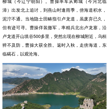
柳城（今辽宁朝阳）。曹操率军从邺城（今河北临
漳）出发北上追讨，到燕山时逢雨季，傍海道积水，
泥泞不通。当地隐士田畴指引卢龙道，虽废弃已久，
但有迹可寻。曹操佯装撤军，率精兵北出卢龙塞，沿
卢龙道开山填谷500多里，突然出现在柳城附近，乌桓
猝不及防，曹操大获全胜。返时入秋，走傍海道，东
临碣石，以观沧海。