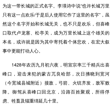
为这一带长城的正式名字。李瑛诗中说“也许长城万里
只有这一点欢乐/于是后人使用它作了这里的名字”，虽
然这个名字开始和长城无关，也不只是欢乐，但喜峰
口取代卢龙塞、松亭关，成为万里长城上这个雄关的
本名，或许就是因为其中寄托着个体悲欢，在宏大叙
事中更能打动人心。
1428年农历九月初六夜，明宣宗率三千精兵出喜
峰口，迎击来犯的蒙古兀良哈部，次日拂晓到宽河
（今宽城县城附近）接敌，弓箭、火铳齐发，敌军败
降。御驾从喜峰口回北京，沿路百姓聚观，所得俘
虏、牲畜及辎重绵延几十里。