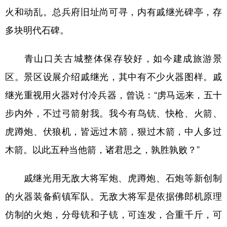
火和动乱。总兵府旧址尚可寻，内有戚继光碑亭，存
多块明代石碑。
青山口关古城整体保存较好，如今建成旅游景
区。景区设展介绍戚继光，其中有不少火器图样。戚
继光重视用火器对付冷兵器，曾说：“虏马远来，五十
步内外，不过弓箭射我。我今有鸟铳、快枪、火箭、
虎蹲炮、伏狼机，皆远过木箭，狠过木箭，中人多过
木箭。以此五种当他箭，诸君思之，孰胜孰败？”
戚继光用无敌大将军炮、虎蹲炮、石炮等新创制
的火器装备蓟镇军队。无敌大将军是依据佛郎机原理
仿制的火炮，分母铳和子铳，可连发，合重千斤，可