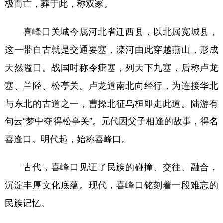
山东
河南
湖北
湖南
极而亡，葬于此，称双冢。
广东
广西
海南
重庆
喜峰口关城今属河北省迁西县，以北属宽城县，
四川
贵州
云南
西藏
这一带自古就是交通要塞，滦河由此穿越燕山，形成
陕西
甘肃
青海
宁夏
天然隘口。战国时称令疵塞，列天下九塞，后称卢龙
塞、兰陉、松亭关。卢龙道南北向经行，为连接华北
新疆
内蒙古
黑龙江
与东北的古道之一，曹操北征乌桓即走此道。陆游有
句云“梦中夺得松亭关”。元代因父子相逢的故事，得名
多语种频道
喜逢口。明代起，始称喜峰口。
English
Español
Français
عربى
古代，喜峰口见证了民族的碰撞、交往、融合，
Русский язык
日本語
한국어
沉淀丰厚文化底蕴。现代，喜峰口铭刻着一段难忘的
Deutsch
Português
民族记忆。