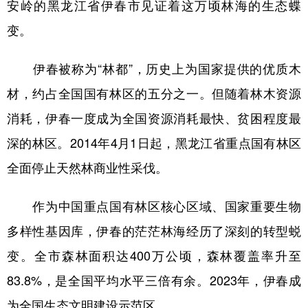
安岭的黑龙江省伊春市见证着这万顷林海的生态蝶
学术中国
乡村振兴
银龄
溯源中国
变。
城市
旅游
能源
会展
伊春被称为“林都”，历史上为国家提供的优质木
彩票
娱乐
时尚
悦读
材，约占全国国有林区的五分之一。但随着林木资源
公益
一带一路
亚太网
上市公司
消耗，伊春一度成为全国资源消耗最快、贫困程度最
深的林区。2014年4月1日起，黑龙江省重点国有林区
文化产业
全面停止天然林商业性采伐。
地方频道
作为中国重点国有林区核心区域、国家重要生物
北京
天津
河北
山西
多样性基因库，伊春的茫茫林海经历了深刻的转型蜕
辽宁
吉林
上海
江苏
变。全市森林面积达400万公顷，森林覆盖率升至
83.8%，是全国平均水平三倍有余。2023年，伊春成
浙江
安徽
福建
江西
为全国生态文明建设示范区。