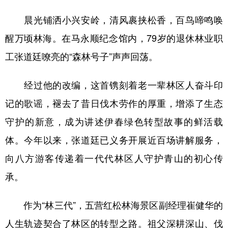
晨光铺洒小兴安岭，清风裹挟松香，百鸟啼鸣唤
醒万顷林海。在马永顺纪念馆内，79岁的退休林业职
工张道廷嘹亮的“森林号子”声声回荡。
经过他的改编，这首镌刻着老一辈林区人奋斗印
记的歌谣，褪去了昔日伐木劳作的厚重，增添了生态
守护的新意，成为讲述伊春绿色转型故事的鲜活载
体。今年以来，张道廷已义务开展近百场讲解服务，
向八方游客传递着一代代林区人守护青山的初心传
承。
作为“林三代”，五营红松林海景区副经理崔健华的
人生轨迹契合了林区的转型之路。祖父深耕深山、伐