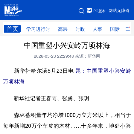
手机版
网站无障碍
PC版本
网站地图
首页
学习进行时
高层
时政
人事
国际
财
中国重塑小兴安岭万顷林海
学习进行时
高层
时政
人事
2026-05-23 22:29:48
来源：新华网
国际
财经
网评
港澳
新华社哈尔滨5月23日电
题：中国重塑小兴安岭
台湾
思客智库
全球连线
教育
万顷林海
科技
科创
量子
体育
文化
书画
健康
军事
新华社记者王春雨、强勇、张玥
访谈
视频
图片
政务
森林蓄积量年均净增1000万立方米以上，相当于
法律
中央文件
金融
汽车
每年新增20万个车皮的木材……十多年来，地处小兴
食品
人居
信息化
数字经济