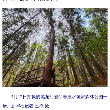
山东
河南
湖北
湖南
广东
广西
海南
重庆
四川
贵州
云南
西藏
陕西
甘肃
青海
宁夏
新疆
内蒙古
黑龙江
多语种频道
English
Español
Français
عربى
Русский язык
日本語
한국어
Deutsch
Português
5月12日拍摄的黑龙江省伊春溪水国家森林公园一
景。新华社记者 王祚 摄