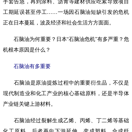
手套告急，再到涂料、沥青等建材供应吃紧导致项目
工期延误甚至停工……一场因石脑油短缺引发的危机
学术中国
乡村振兴
银龄
溯源中国
正在日本蔓延，波及经济和社会生活方方面面。
城市
旅游
能源
会展
彩票
娱乐
时尚
悦读
石脑油为何重要？日本“石脑油危机”有多严重？危
公益
一带一路
亚太网
上市公司
机根本原因是什么？
文化产业
石脑油有多重要
石脑油是原油提炼过程中的重要衍生品，不仅是
地方频道
现代制造业和化工产业的核心基础原料，还是半导体
北京
天津
河北
山西
产业链关键上游材料。
辽宁
吉林
上海
江苏
石脑油经过裂解生成乙烯、丙烯、丁二烯等基础
浙江
安徽
福建
江西
化工原料，后者再向下游延伸，变成塑料、合成纤