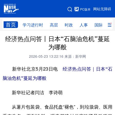
手机版
网站无障碍
PC版本
网站地图
首页
学习进行时
高层
时政
人事
国际
财
经济热点问答丨日本“石脑油危机”蔓延
学习进行时
高层
时政
人事
为哪般
国际
财经
网评
港澳
2026-05-23 13:22:16
来源：新华网
台湾
思客智库
全球连线
教育
新华社北京5月23日电
经济热点问答｜日本“石
科技
科创
量子
体育
脑油危机”蔓延为哪般
文化
书画
健康
军事
新华社记者闫洁 李诗萌
访谈
视频
图片
政务
法律
中央文件
金融
汽车
从薯片包装袋、食品托盘“褪色”，到垃圾袋、医用
食品
人居
信息化
数字经济