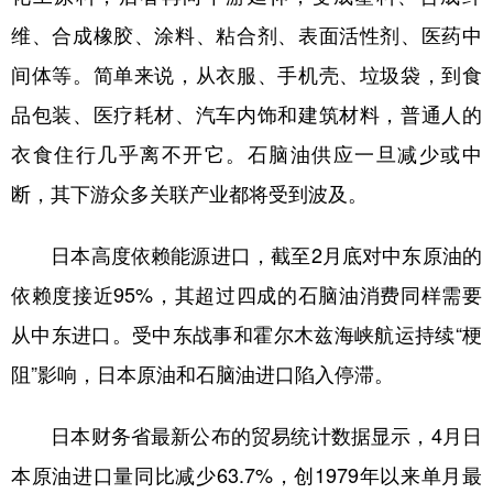
山东
河南
湖北
湖南
维、合成橡胶、涂料、粘合剂、表面活性剂、医药中
广东
广西
海南
重庆
间体等。简单来说，从衣服、手机壳、垃圾袋，到食
四川
贵州
云南
西藏
品包装、医疗耗材、汽车内饰和建筑材料，普通人的
陕西
甘肃
青海
宁夏
衣食住行几乎离不开它。石脑油供应一旦减少或中
新疆
内蒙古
黑龙江
断，其下游众多关联产业都将受到波及。
日本高度依赖能源进口，截至2月底对中东原油的
多语种频道
依赖度接近95%，其超过四成的石脑油消费同样需要
English
Español
Français
عربى
从中东进口。受中东战事和霍尔木兹海峡航运持续“梗
Русский язык
日本語
한국어
阻”影响，日本原油和石脑油进口陷入停滞。
Deutsch
Português
日本财务省最新公布的贸易统计数据显示，4月日
本原油进口量同比减少63.7%，创1979年以来单月最