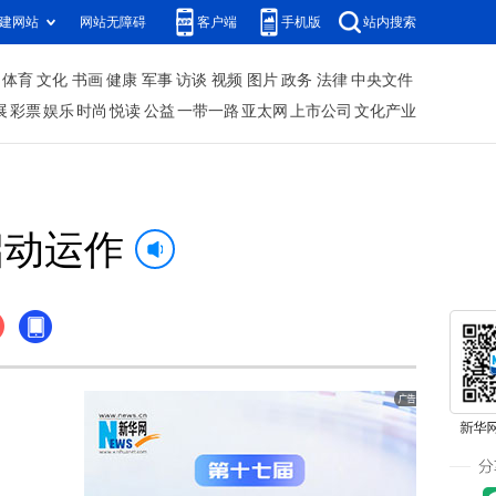
建网站
网站无障碍
客户端
手机版
站内搜索
体育
文化
书画
健康
军事
访谈
视频
图片
政务
法律
中央文件
展
彩票
娱乐
时尚
悦读
公益
一带一路
亚太网
上市公司
文化产业
启动运作