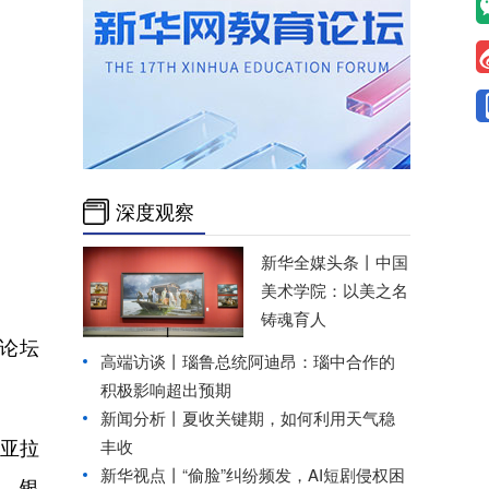
深度观察
新华全媒头条丨
中国
美术学院：以美之名
铸魂育人
系论坛
高端访谈丨瑙鲁总统阿迪昂：瑙中合作的
积极影响超出预期
新闻分析丨夏收关键期，如何利用天气稳
亚拉
丰收
新华视点丨
“偷脸”纠纷频发，AI短剧侵权困
、银