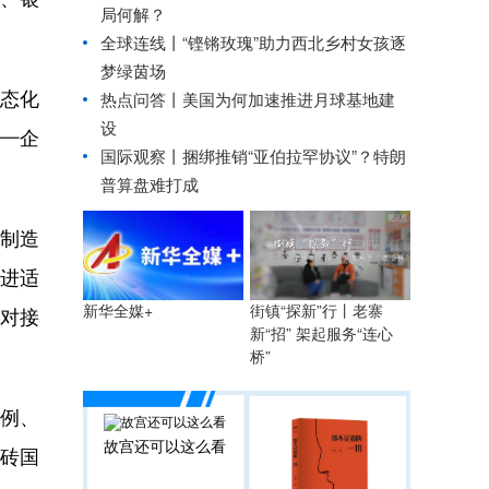
局何解？
全球连线丨
“铿锵玫瑰”助力西北乡村女孩逐
梦绿茵场
态化
热点问答丨美国为何加速推进月球基地建
设
—企
国际观察丨
捆绑推销“亚伯拉罕协议”？特朗
普算盘难打成
制造
进适
街镇“探新”行丨老寨
新华全媒+
对接
新“招” 架起服务“连心
桥”
例、
故宫还可以这么看
金砖国