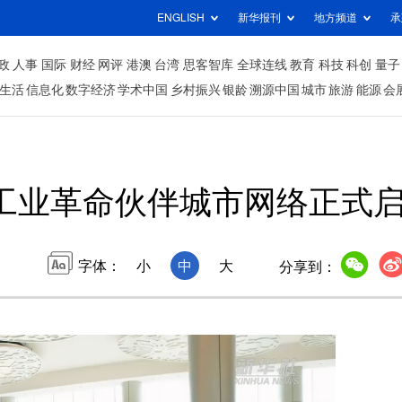
ENGLISH
新华报刊
地方频道
承
政
人事
国际
财经
网评
港澳
台湾
思客智库
全球连线
教育
科技
科创
量子
生活
信息化
数字经济
学术中国
乡村振兴
银龄
溯源中国
城市
旅游
能源
会
工业革命伙伴城市网络正式
字体：
小
中
大
分享到：