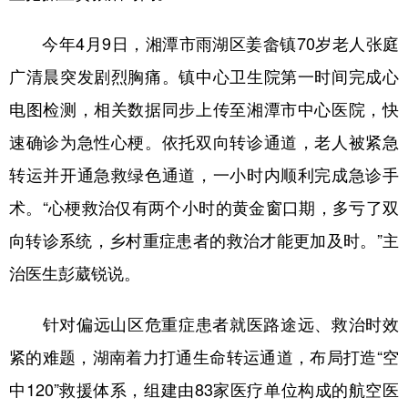
山东
河南
湖北
湖南
今年4月9日，湘潭市雨湖区姜畲镇70岁老人张庭
广东
广西
海南
重庆
广清晨突发剧烈胸痛。镇中心卫生院第一时间完成心
四川
贵州
云南
西藏
电图检测，相关数据同步上传至湘潭市中心医院，快
陕西
甘肃
青海
宁夏
速确诊为急性心梗。依托双向转诊通道，老人被紧急
新疆
内蒙古
黑龙江
转运并开通急救绿色通道，一小时内顺利完成急诊手
术。“心梗救治仅有两个小时的黄金窗口期，多亏了双
多语种频道
向转诊系统，乡村重症患者的救治才能更加及时。”主
English
Español
Français
عربى
治医生彭葳锐说。
Русский язык
日本語
한국어
针对偏远山区危重症患者就医路途远、救治时效
Deutsch
Português
紧的难题，湖南着力打通生命转运通道，布局打造“空
中120”救援体系，组建由83家医疗单位构成的航空医