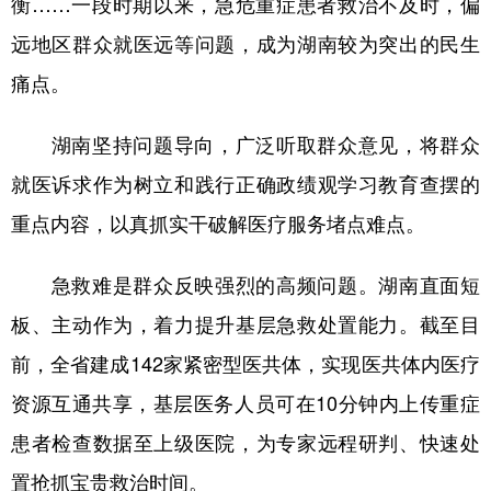
衡……一段时期以来，急危重症患者救治不及时，偏
远地区群众就医远等问题，成为湖南较为突出的民生
学术中国
乡村振兴
银龄
溯源中国
痛点。
城市
旅游
能源
会展
彩票
娱乐
时尚
悦读
湖南坚持问题导向，广泛听取群众意见，将群众
公益
一带一路
亚太网
上市公司
就医诉求作为树立和践行正确政绩观学习教育查摆的
重点内容，以真抓实干破解医疗服务堵点难点。
文化产业
急救难是群众反映强烈的高频问题。湖南直面短
地方频道
板、主动作为，着力提升基层急救处置能力。截至目
北京
天津
河北
山西
前，全省建成142家紧密型医共体，实现医共体内医疗
资源互通共享，基层医务人员可在10分钟内上传重症
辽宁
吉林
上海
江苏
患者检查数据至上级医院，为专家远程研判、快速处
浙江
安徽
福建
江西
置抢抓宝贵救治时间。