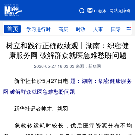
手机版
网站无障碍
PC版本
网站地图
首页
学习进行时
高层
时政
人事
国际
财
树立和践行正确政绩观丨湖南：织密健
学习进行时
高层
时政
人事
康服务网 破解群众就医急难愁盼问题
国际
财经
网评
港澳
2026-05-27 16:03:03
来源：新华网
台湾
思客智库
全球连线
教育
新华社长沙5月27日电
题：湖南：织密健康服务
科技
科创
量子
体育
网 破解群众就医急难愁盼问题
文化
书画
健康
军事
新华社记者帅才、姚羽
访谈
视频
图片
政务
法律
中央文件
金融
汽车
急救转运耗时较长，优质医疗资源分布不均
食品
人居
信息化
数字经济