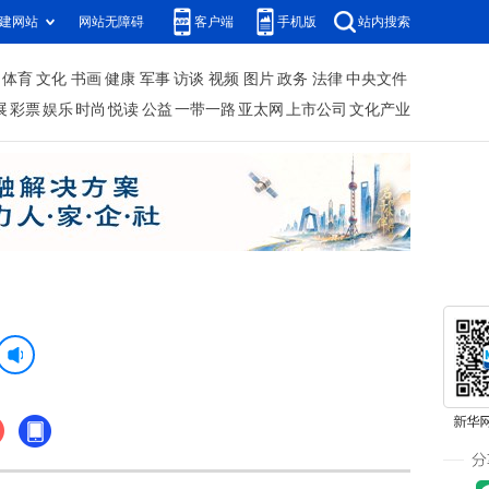
建网站
网站无障碍
客户端
手机版
站内搜索
体育
文化
书画
健康
军事
访谈
视频
图片
政务
法律
中央文件
展
彩票
娱乐
时尚
悦读
公益
一带一路
亚太网
上市公司
文化产业