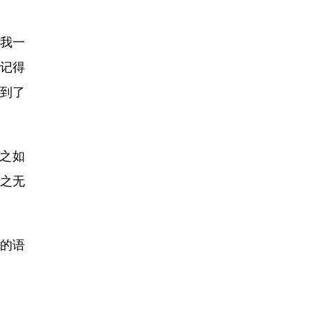
我一
记得
赶到了
之如
之无
的语