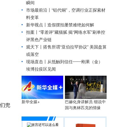
瞬间
市场最前沿丨“铝代铜”，空调行业正探索材
料变革
新华视点丨
造假摆拍屡禁难绝如何解
拍案丨“零差评”藏猫腻 揭“网络水军”刷单控
评黑色产业链
观天下丨搭售所谓“亚伯拉罕协议” 美国盘算
或落空
现场直击丨从抵触到信任——刚果（金）
埃博拉疫区见闻
巴赫化身讲解员 细说中
新华全媒+
们兜
国与奥林匹克的情缘