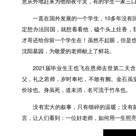
意从外地赶来为他彻夜守灵，有的学生一家三
一直在国外发展的一个学生，10多年没有回
定想办法回国，就想看看他，磕个头上炷香，
才哥还给你留一个学生在！虽然不起眼，但是也许
沈阳墓园，为敬爱的老师献上了鲜花。
2021届毕业生王也飞在恩师去世第二天含
父，礼之若师，岁时奉祀，不敢有阙。金石虽
价珍也。身虽死，道未消，名可流于竹帛也。
没有宏大的叙事，只有细碎的温暖；没有刻
言，让人们看到：一位好老师，如何用一生照