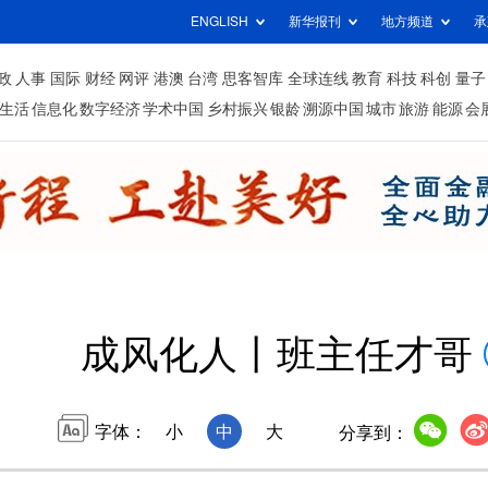
ENGLISH
新华报刊
地方频道
承
政
人事
国际
财经
网评
港澳
台湾
思客智库
全球连线
教育
科技
科创
量子
生活
信息化
数字经济
学术中国
乡村振兴
银龄
溯源中国
城市
旅游
能源
会
成风化人丨班主任才哥
字体：
小
中
大
分享到：