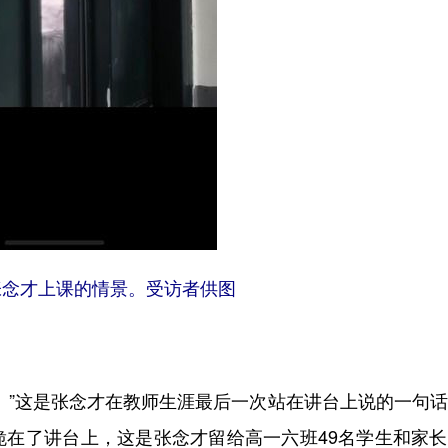
张念才上课的情景。受访者供图
”这是张念才在教师生涯最后一次站在讲台上说的一句话
跪在了讲台上，这是张念才留给高一六班49名学生和家