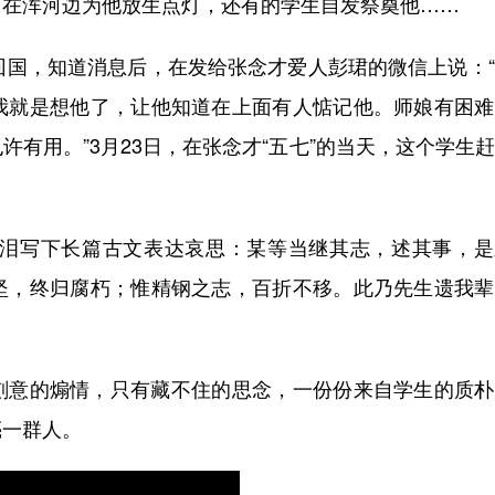
口在浑河边为他放生点灯，还有的学生自发祭奠他……
国，知道消息后，在发给张念才爱人彭珺的微信上说：“
我就是想他了，让他知道在上面有人惦记他。师娘有困难
有用。”3月23日，在张念才“五七”的当天，这个学生
泪写下长篇古文表达哀思：某等当继其志，述其事，是
坚，终归腐朽；惟精钢之志，百折不移。此乃先生遗我辈
意的煽情，只有藏不住的思念，一份份来自学生的质朴
亮一群人。