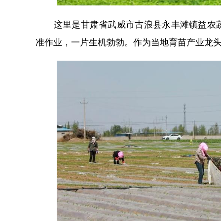
这里是甘肃省武威市古浪县永丰滩镇益农蔬
准作业，一片生机勃勃。作为当地育苗产业龙