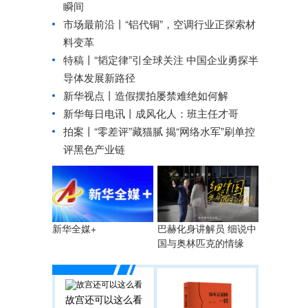
瞬间
市场最前沿丨“铝代铜”，空调行业正探索材
料变革
特稿丨“韬定律”引全球关注 中国企业勇探半
导体发展新路径
新华视点丨
造假摆拍屡禁难绝如何解
新华每日电讯丨
成风化人：班主任才哥
拍案丨“零差评”藏猫腻 揭“网络水军”刷单控
评黑色产业链
巴赫化身讲解员 细说中
新华全媒+
国与奥林匹克的情缘
故宫还可以这么看