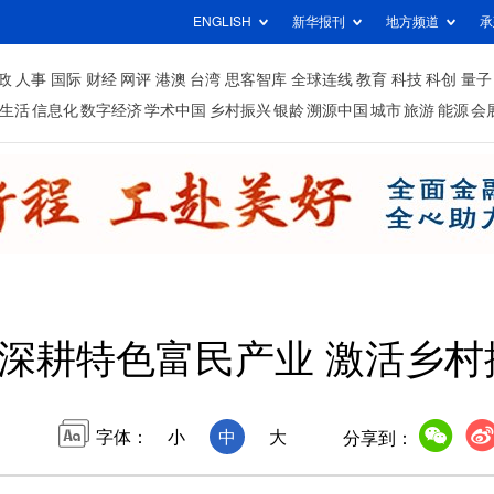
ENGLISH
新华报刊
地方频道
承
政
人事
国际
财经
网评
港澳
台湾
思客智库
全球连线
教育
科技
科创
量子
生活
信息化
数字经济
学术中国
乡村振兴
银龄
溯源中国
城市
旅游
能源
会
深耕特色富民产业 激活乡村
字体：
小
中
大
分享到：