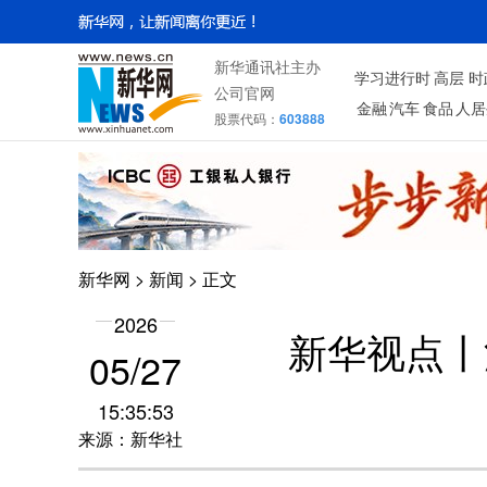
新华通讯社主办
学习进行时
高层
时
公司官网
金融
汽车
食品
人居
股票代码：
603888
新华网
>
新闻
> 正文
2026
新华视点丨
05/27
15:35:53
来源：新华社