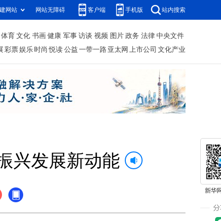
建网站
网站无障碍
客户端
手机版
站内搜索
体育
文化
书画
健康
军事
访谈
视频
图片
政务
法律
中央文件
展
彩票
娱乐
时尚
悦读
公益
一带一路
亚太网
上市公司
文化产业
振兴发展新动能